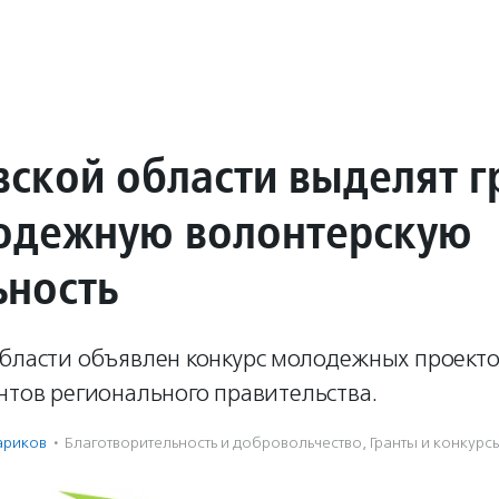
вской области выделят г
одежную волонтерскую
ьность
области объявлен конкурс молодежных проекто
нтов регионального правительства.
ариков
·
Благотвори­тель­ность и доброволь­чест­во
,
Гранты и конкурс