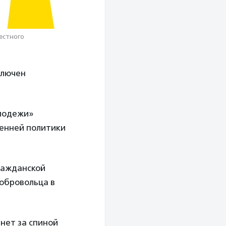
естного
ключен
олодежи»
енней политики
ражданской
добровольца в
нет за спиной