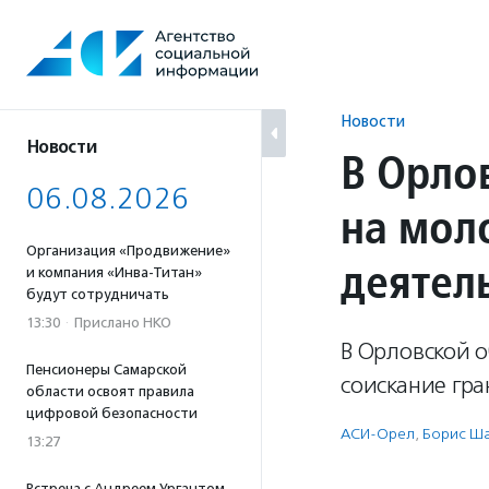
Перейти
к
содержанию
Новости
Новости
В Орло
06.08.2026
на мол
Организация «Продвижение»
деятел
и компания «Инва-Титан»
будут сотрудничать
13:30
·
Прислано НКО
В Орловской 
Пенсионеры Самарской
соискание гра
области освоят правила
цифровой безопасности
АСИ-Орел
,
Борис Ш
13:27
Встреча с Андреем Ургантом