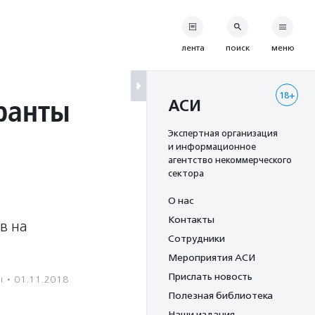
лента
поиск
меню
18+
ранты
АСИ
Экспертная организация
и информационное
агентство некоммерческого
сектора
О нас
Контакты
в на
Сотрудники
Мероприятия АСИ
Прислать новость
ы
·
01.11.2018
Полезная библиотека
Наши издания