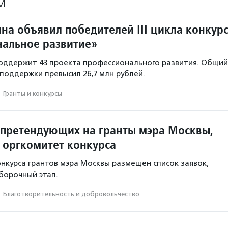
М
на объявил победителей III цикла конкур
альное развитие»
оддержит 43 проекта профессионального развития. Общий
поддержки превысил 26,7 млн рублей.
·
Гранты и конкурсы
 претендующих на гранты мэра Москвы,
 оргкомитет конкурса
онкурса грантов мэра Москвы размещен список заявок,
борочный этап.
·
Благотвори­тель­ность и доброволь­чест­во