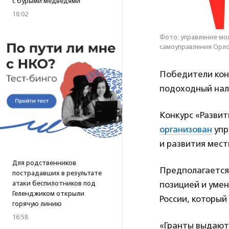
с бурыми медведями
18:02
Фото: управление мо
самоуправления Орл
Победители конк
подоходный нало
Конкурс «Разви
организован
упр
и развития мест
Для родственников
Предполагается
пострадавших в результате
атаки беспилотников под
позицией и умен
Геленджиком открыли
России, который
горячую линию
16:58
«Гранты выдаютс