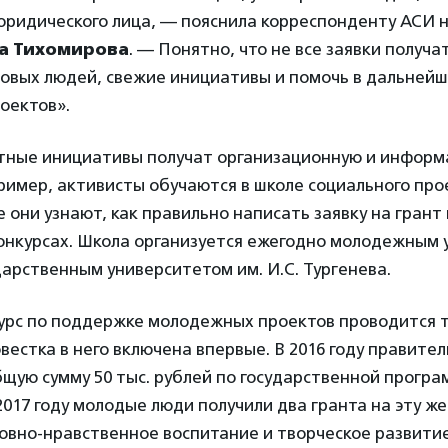
юридического лица, — пояснила корреспонденту АСИ 
а Тихомирова
. — Понятно, что не все заявки получа
новых людей, свежие инициативы и помочь в дальней
оектов».
тные инициативы получат организационную и инфор
ример, активисты обучаются в школе социального про
е они узнают, как правильно написать заявку на грант 
конкурсах. Школа организуется ежегодно молодежным 
арственным университетом им. И.С. Тургенева.
урс по поддержке молодежных проектов проводится 
вестка в него включена впервые. В 2016 году правите
бщую сумму 50 тыс. рублей по государственной прог
017 году молодые люди получили два гранта на эту же
овно-нравственное воспитание и творческое развити