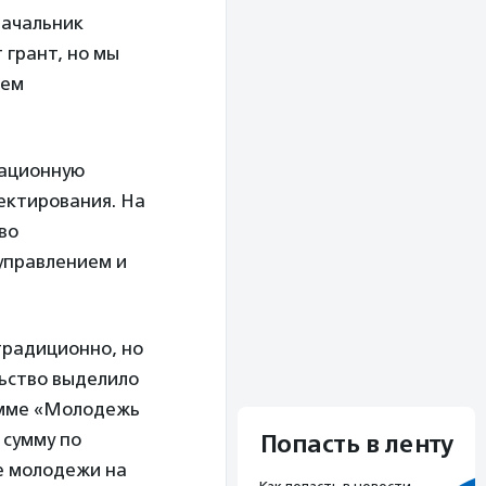
начальник
т грант, но мы
шем
мационную
ектирования. На
во
управлением и
традиционно, но
льство выделило
рамме «Молодежь
 сумму по
Попасть в ленту
е молодежи на