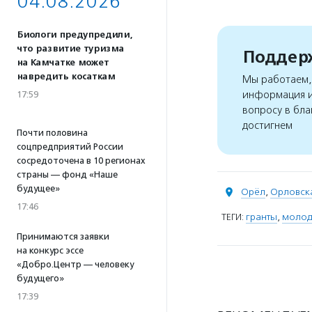
04.08.2026
Биологи предупредили,
что развитие туризма
Поддерж
на Камчатке может
навредить косаткам
Мы работаем, 
информация и
17:59
вопросу в бла
достигнем
Почти половина
соцпредприятий России
сосредоточена в 10 регионах
страны — фонд «Наше
будущее»
Орёл
,
Орловска
17:46
ТЕГИ:
гранты
,
молод
Принимаются заявки
на конкурс эссе
«Добро.Центр — человеку
будущего»
17:39