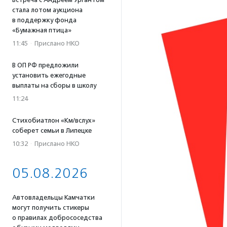
стала лотом аукциона
в поддержку фонда
«Бумажная птица»
11:45
·
Прислано НКО
В ОП РФ предложили
установить ежегодные
выплаты на сборы в школу
11:24
Стихобиатлон «Км/вслух»
соберет семьи в Липецке
10:32
·
Прислано НКО
05.08.2026
Автовладельцы Камчатки
могут получить стикеры
о правилах добрососедства