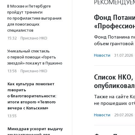
РЕКОМЕНДУЕ
В Москве и Петербурге
пройдут тренинги
Фонд Потани
по профилактике выгорания
«Профессион
для помогающих
специалистов
Фонд Потанина п
15:32
·
Прислано НКО
объем грантовой 
Уникальный спектакль
Новости
·
31.07.2026
о первой помощи «Гореть
звездой» покажут в Пушкино
13:58
·
Прислано НКО
Список НКО,
опубликовал
Как культура помогает
говорить
о благотворительности:
Также на сайте К
итоги второго «Теплого
не прошедших от
вечера с Кольским»
Новости
·
29.07.2026
13:55
Минздрав ускорит выдачу