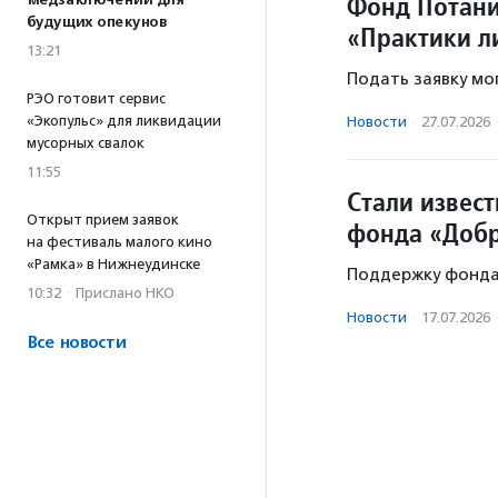
Фонд Потани
медзаключений для
будущих опекунов
«Практики л
13:21
Подать заявку мо
РЭО готовит сервис
«Экопульс» для ликвидации
Новости
·
27.07.2026
мусорных свалок
11:55
Стали извес
Открыт прием заявок
фонда «Добр
на фестиваль малого кино
«Рамка» в Нижнеудинске
Поддержку фонда 
10:32
·
Прислано НКО
Новости
·
17.07.2026
Все новости