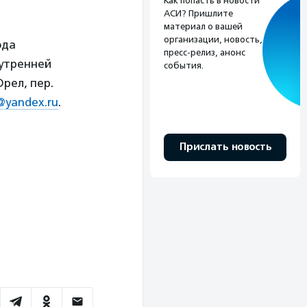
Как попасть в новости
АСИ? Пришлите
материал о вашей
организации, новость,
ода
пресс-релиз, анонс
нутренней
события.
рел, пер.
yandex.ru
.
Прислать новость