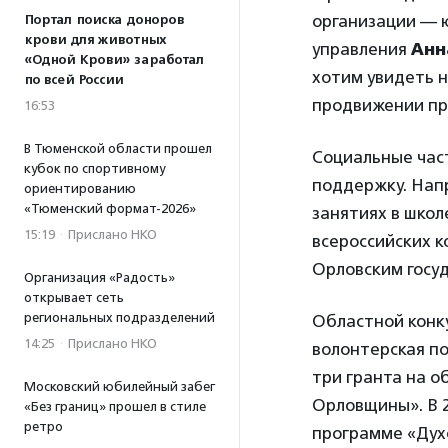
организации — 
Портал поиска доноров
крови для животных
управления
Анн
«Одной Крови» заработал
хотим увидеть 
по всей России
продвижении пр
16:53
В Тюменской области прошел
Социальные час
кубок по спортивному
поддержку. Нап
ориентированию
«Тюменский формат-2026»
занятиях в школ
15:19
·
Прислано НКО
всероссийских 
Орловским госуд
Организация «Радость»
открывает сеть
региональных подразделений
Областной конк
14:25
·
Прислано НКО
волонтерская по
три гранта на о
Московский юбилейный забег
Орловщины». В 2
«Без границ» прошел в стиле
ретро
программе «Дух