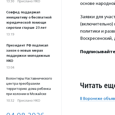
13:30
·
Прислано НКО
основе народной
Совфед поддержал
Заявки для участ
инициативу о бесплатной
юридической помощи
(включительно)
сиротам старше 23 лет
политики и разв
13:19
Воскресенский, 
Президент РФ подписал
закон о новых мерах
Подписывайтес
поддержки молодежных
НКО
13:04
Волонтеры Наставнического
Читать ещ
центра преобразили
территорию дома ребенка
при колонии в Можайске
В Воронеже объяв
10:32
·
Прислано НКО