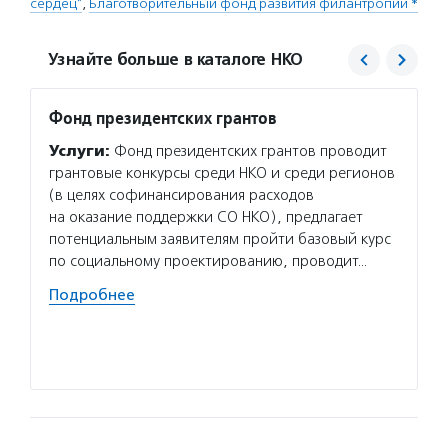
сердец"
,
Благотворительный фонд развития филантропии *
Узнайте больше в каталоге НКО
Фонд президентских грантов
Благо
филан
Услуги:
Фонд президентских грантов проводит
Услуг
грантовые конкурсы среди НКО и среди регионов
програ
(в целях софинансирования расходов
диабет
на оказание поддержки СО НКО), предлагает
помога
потенциальным заявителям пройти базовый курс
домов 
по социальному проектированию, проводит…
содейс
Подробнее
компь
грамот
Подро