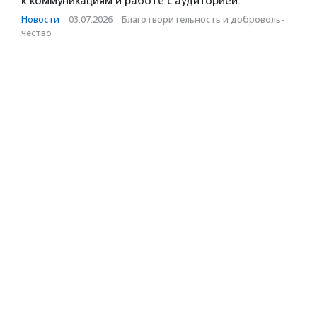
к коммуникациям и работе с аудиторией.
Новости
·
03.07.2026
·
Благотвори­тель­ность и доброволь­
чест­во