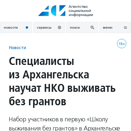
Перейти
к
содержанию
новости
сервисы
поиск
меню
18+
Новости
Специалисты
из Архангельска
научат НКО выживать
без грантов
Набор участников в первую «Школу
выживания без грантов» в Архангельске