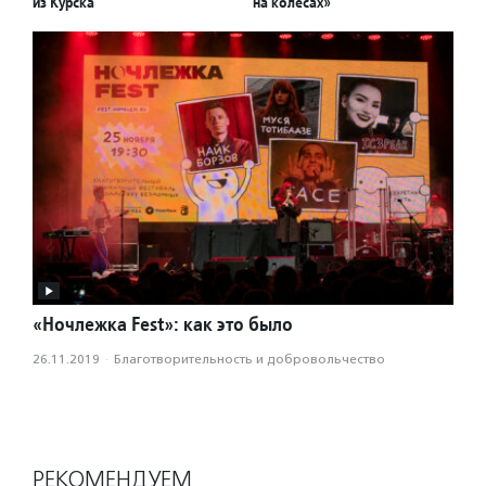
из Курска
на колесах»
«Ночлежка Fest»: как это было
26.11.2019
·
Благотвори­тель­ность и доброволь­чест­во
РЕКОМЕНДУЕМ