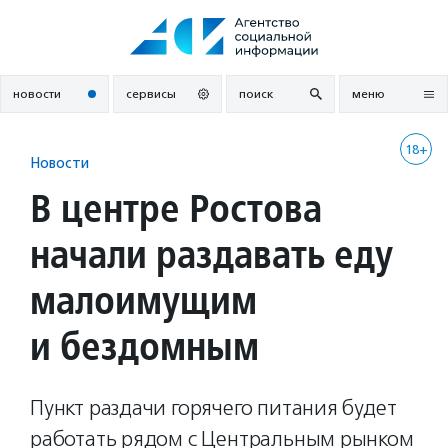
Перейти
к
содержанию
новости
сервисы
поиск
меню
18+
Новости
В центре Ростова
начали раздавать еду
малоимущим
и бездомным
Пункт раздачи горячего питания будет
работать рядом с Центральным рынком