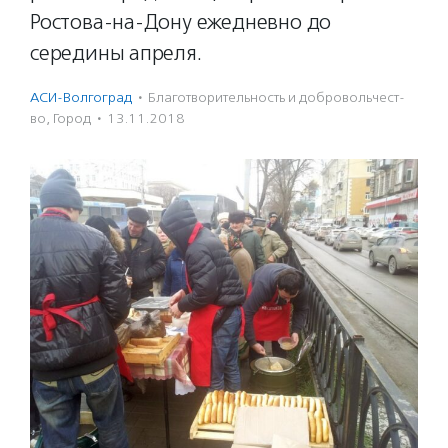
Ростова-на-Дону ежедневно до
середины апреля.
АСИ-Волгоград
·
Благотвори­тель­ность и доброволь­чест­
во
,
Город
·
13.11.2018