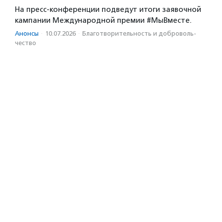
На пресс-конференции подведут итоги заявочной
кампании Международной премии #МыВместе.
Анонсы
·
10.07.2026
·
Благотвори­тель­ность и доброволь­
чест­во