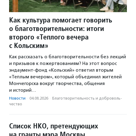
Как культура помогает говорить
о благотворительности: итоги
второго «Теплого вечера
с Кольским»
Как рассказать о благотворительности без лекций
и призывов к пожертвованиям? На этот вопрос
эндаумент-фонд «Кольский» ответил вторым
«Теплым вечером», который объединил жителей
Мончегорска вокруг творчества, общения
и историй…
Новости
·
04.08.2026
·
Благотвори­тель­ность и доброволь­
чест­во
Список НКО, претендующих
на гранты мэра Москвы,