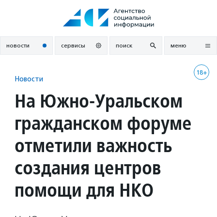
Перейти
к
содержанию
новости
сервисы
поиск
меню
18+
Новости
На Южно-Уральском
гражданском форуме
отметили важность
создания центров
помощи для НКО