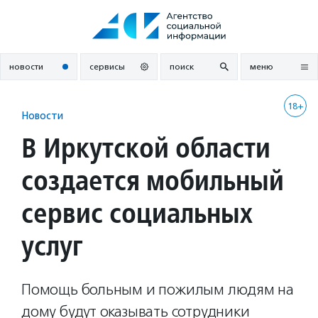
Перейти
к
содержанию
новости
сервисы
поиск
меню
18+
Новости
В Иркутской области
создается мобильный
сервис социальных
услуг
Помощь больным и пожилым людям на
дому будут оказывать сотрудники