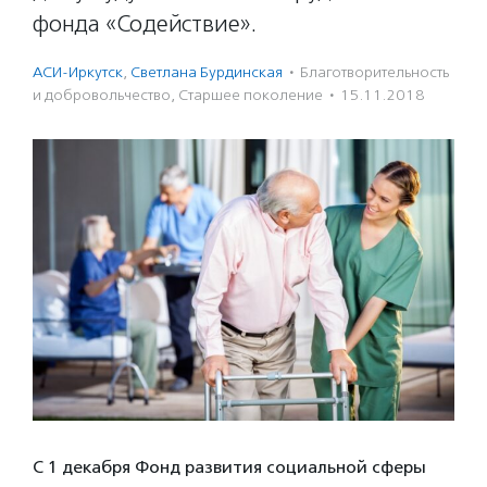
фонда «Содействие».
АСИ-Иркутск
,
Светлана Бурдинская
·
Благотвори­тель­ность
и доброволь­чест­во
,
Старшее поколение
·
15.11.2018
С 1 декабря Фонд развития социальной сферы