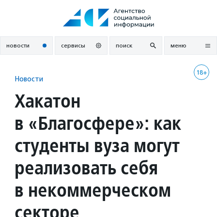
Перейти
к
содержанию
новости
сервисы
поиск
меню
18+
Новости
Хакатон
в «Благосфере»: как
студенты вуза могут
реализовать себя
в некоммерческом
секторе