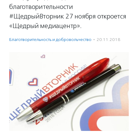
благотворительности
#ЩедрыйВторник 27 ноября откроется
«Щедрый медиацентр».
Благотвори­тель­ность и доброволь­чест­во
·
20.11.2018