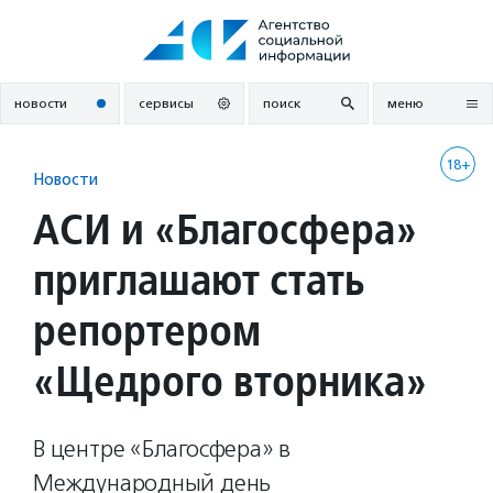
Перейти
к
содержанию
новости
сервисы
поиск
меню
18+
Новости
АСИ и «Благосфера»
приглашают стать
репортером
«Щедрого вторника»
В центре «Благосфера» в
Международный день