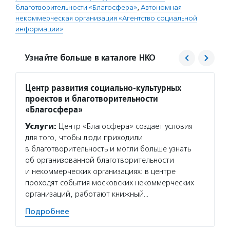
благотворительности «Благосфера»
,
Автономная
некоммерческая организация «Агентство социальной
информации»
Узнайте больше в каталоге НКО
Центр развития социально-культурных
Агент
проектов и благотворительности
Услуг
«Благосфера»
матери
Услуги:
Центр «Благосфера» создает условия
сектор
для того, чтобы люди приходили
новост
в благотворительность и могли больше узнать
расска
об организованной благотворительности
некомм
и некоммерческих организациях: в центре
Подро
проходят события московских некоммерческих
организаций, работают книжный…
Подробнее