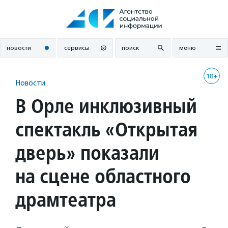
Перейти
к
содержанию
новости
сервисы
поиск
меню
18+
Новости
В Орле инклюзивный
спектакль «Открытая
дверь» показали
на сцене областного
драмтеатра