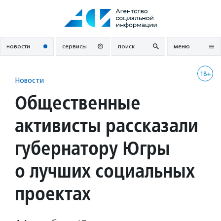
Перейти
к
содержанию
новости
сервисы
поиск
меню
18+
Новости
Общественные
активисты рассказали
губернатору Югры
о лучших социальных
проектах