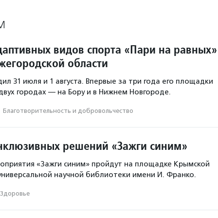
М
даптивных видов спорта «Пари на равных»
жегородской области
л 31 июля и 1 августа. Впервые за три года его площадки
 двух городах — на Бору и в Нижнем Новгороде.
·
Благотвори­тель­ность и доброволь­чест­во
нклюзивных решений «Зажги синим»
оприятия «Зажги синим» пройдут на площадке Крымской
универсальной научной библиотеки имени И. Франко.
Здоровье