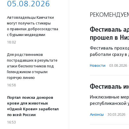
05.08.2026
РЕКОМЕНДУЕ
Автовладельцы Камчатки
могут получить стикеры
Фестиваль а
о правилах добрососедства
с бурыми медведями
прошел в Ни
18:02
Фестиваль проходи
работали сразу в
Для родственников
пострадавших в результате
Новости
·
03.08.2026
атаки беспилотников под
Геленджиком открыли
горячую линию
Фестиваль и
16:58
Инклюзивные мер
Портал поиска доноров
республиканской 
крови для животных
«Одной Крови» заработал
Анонсы
·
30.03.2026
·
по всей России
16:53