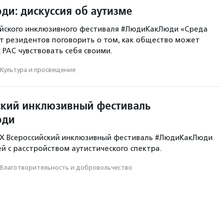
и: дискуссия об аутизме
ийского инклюзивного фестиваля #ЛюдиКакЛюди «Среда
т резидентов поговорить о том, как общество может
 РАС чувствовать себя своими.
Культура и просвещение
ский инклюзивный фестиваль
юди
 X Всероссийский инклюзивный фестиваль #ЛюдиКакЛюди
й с расстройством аутистического спектра.
Благотвори­тель­ность и доброволь­чест­во