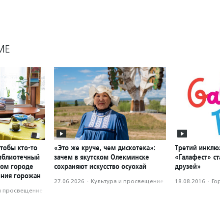
МЕ
чтобы кто-то
«Это же круче, чем дискотека»:
Третий инклю
библиотечный
зачем в якутском Олекминске
«Галафест» с
ном городе
сохраняют искусство осуохай
друзей»
ения горожан
27.06.2026
·
Культура и просвещение
18.08.2016
·
Го
и просвещение