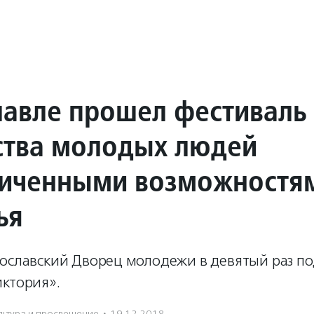
лавле прошел фестиваль
ства молодых людей
ниченными возможностя
ья
рославский Дворец молодежи в девятый раз п
иктория».
льтура и просвещение
·
19.12.2018