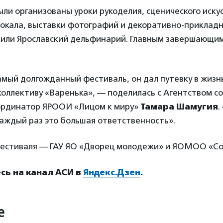
ли организованы уроки рукоделия, сценического искус
окала, выставки фотографий и декоративно-прикладн
тили Ярославский дельфинарий. Главным завершающи
амый долгожданный фестиваль, он дал путевку в жизн
коллективу «Варенька», — поделилась с Агентством с
ординатор ЯРООИ «Лицом к миру»
Тамара Шамугия
.
каждый раз это большая ответственность».
естиваля — ГАУ ЯО «Дворец молодежи» и ЯОМОО «Со
ь на канал АСИ в
Яндекс.Дзен
.
е