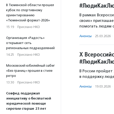
#ЛюдиКакЛюд
В Тюменской области прошел
кубок по спортивному
В рамках Всеросс
ориентированию
«Тюменский формат-2026»
своих» приглашае
помогать людям с
15:19
·
Прислано НКО
Анонсы
·
25.03.2026
·
Организация «Радость»
открывает сеть
региональных подразделений
X Всероссий
14:25
·
Прислано НКО
#ЛюдиКакЛ
Московский юбилейный забег
«Без границ» прошел в стиле
В России пройдет
ретро
в поддержку люде
13:30
·
Прислано НКО
Анонсы
·
19.03.2026
·
Совфед поддержал
инициативу о бесплатной
юридической помощи
сиротам старше 23 лет