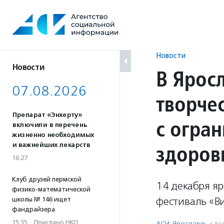
Перейти
к
содержанию
Новости
Новости
В Ярос
07.08.2026
творче
Препарат «Энхерту»
с огра
включили в перечень
жизненно необходимых
здоров
и важнейших лекарств
16:27
Клуб друзей пермской
14 декабря я
физико-математической
фестиваль «В
школы № 146 ищет
фандрайзера
15:35
·
Прислано НКО
АСИ-Ярославль
·
Ку