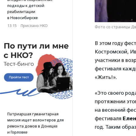
подходы к детской
реабилитации
в Новосибирске
13:15
·
Прислано НКО
Фото со страницы Дв
В этом году фес
Костромской, Ива
участники в воз
фестиваля кажды
«Жить!».
«Это своего род
протяжении этог
на весенний фе
Патриаршая гуманитарная
фестиваля
Еле
миссия ищет волонтеров для
год. Таким обра
ремонта домов в Донецке
и Горловке