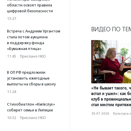
области освоят правила
цифровой безопасности
13:27
ВИДЕО ПО ТЕ
Встреча с Андреем Ургантом
стала лотом аукциона
в поддержку фонда
«Бумажная птица»
11:45
·
Прислано НКО
В ОП РФ предложили
установить ежегодные
выплаты на сборы в школу
«Не бывает такого, 
11:24
встал и ушел»: как 
клуб в провинциаль
стал местом притяж
Стихобиатлон «Км/вслух»
соберет семьи в Липецке
30.07.2026
·
Культура 
10:32
·
Прислано НКО