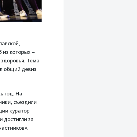
лавской,
5 из которых –
 здоровья. Тема
ил общий девиз
ь год. На
ники, съездили
ции куратор
ни достигли за
частников».