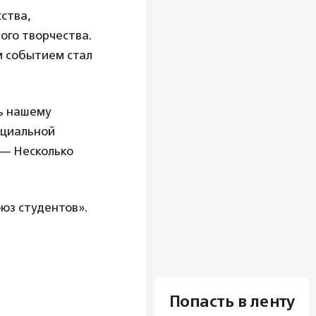
ства,
ого творчества.
м событием стал
ь нашему
оциальной
 — Несколько
юз студентов».
Попасть в ленту