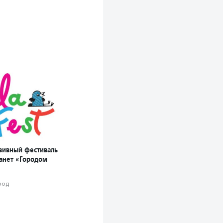
зивный фестиваль
танет «Городом
род