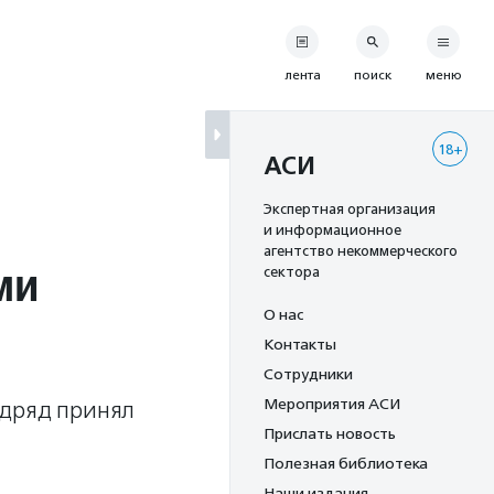
лента
поиск
меню
18+
АСИ
Экспертная организация
и информационное
агентство некоммерческого
ми
сектора
О нас
Контакты
Сотрудники
Мероприятия АСИ
одряд принял
Прислать новость
Полезная библиотека
Наши издания