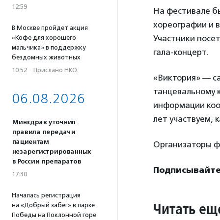
12:59
На фестивале бы
хореографии и в
В Москве пройдет акция
Участники посе
«Кофе для хорошего
мальчика» в поддержку
гала-концерт.
бездомных животных
10:52
·
Прислано НКО
«Виктория» — с
танцевальному 
06.08.2026
информации ко
лет участвуем, 
Минздрав уточнил
правила передачи
пациентам
Организаторы ф
незарегистрированных
в России препаратов
Подписывайтес
17:30
Началась регистрация
Читать ещ
на «Добрый забег» в парке
Победы на Поклонной горе