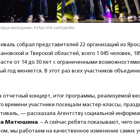
орца молодежи, https://vk.com/yardm
тиваль собрал представителей 22 организаций из Ярос
новской и Тверской областей, всего 1 045 человек, 18
расте от 14 до 30 лет с ограниченными возможностями
й год меняется. В этот раз всех участников объедин
а отчетный концерт, итог программы, реализуемой вес
о времени участники посещали мастер-классы, празд
стиваль, — рассказала Агентству социальной информа
на Матюшина
. – А сейчас ребята показывают, чего о
зом, мы работаем на качественное изменение самих у