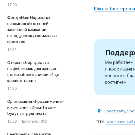
17:00
Школа блогеров и
Фонд «Наш Норильск»
напомнил об осенней
заявочной кампании
на поддержку социальных
проектов
16:31
Поддерж
Мы работаем, 
Открыт сбор средств
на фестиваль для женщин
информация и
с онкозаболеваниями «Еще
вопросу в бла
краше в танце»
достигнем
14:50
Организация «Продвижение»
и компания «Инва-Титан»
Ярославль
,
Яро
будут сотрудничать
13:30
·
Прислано НКО
ТЕГИ:
инклюзивный 
Пенсионеры Самарской