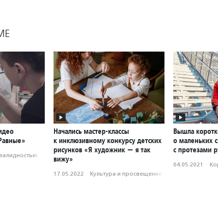
МЕ
идео
Начались мастер-классы
Вышла корот
«Равные»
к инклюзивному конкурсу детских
о маленьких 
рисунков «Я художник — я так
с протезами р
нвалидностью
вижу»
04.05.2021
·
Ко
17.05.2022
·
Культура и просвещение