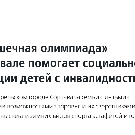
шечная олимпиада»
авале помогает социаль
ции детей с инвалиднос
арельском городе Сортавала семьи с детьми с
и возможностями здоровья и их сверстникам
ь снега и зимних видов спорта эстафетой и г