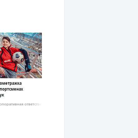
кометражка
спортсменах
ук
рпоративная ответственность