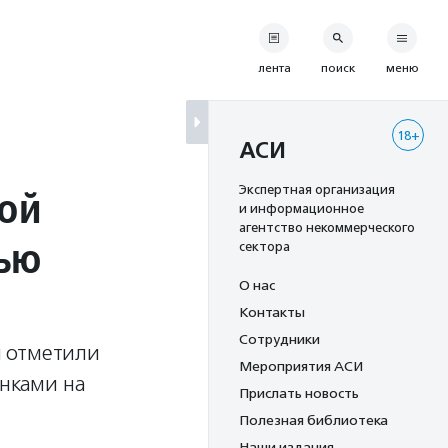
лента
поиск
меню
18+
АСИ
ной
Экспертная организация
и информационное
агентство некоммерческого
тью
сектора
О нас
Контакты
Сотрудники
и отметили
Мероприятия АСИ
онками на
Прислать новость
Полезная библиотека
Наши издания