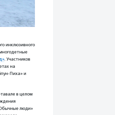
го инклюзивного
 многодетные
д»
. Участников
етах на
йпун-Пиха» и
тавале в целом
еждения
«Обычные люди»