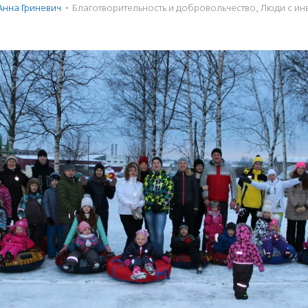
Анна Гриневич
·
Благотвори­тель­ность и доброволь­чест­во
,
Люди с ин