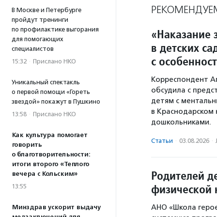
РЕКОМЕНДУЕ
В Москве и Петербурге
пройдут тренинги
по профилактике выгорания
«Наказание з
для помогающих
в детских са
специалистов
с особеннос
15:32
·
Прислано НКО
Корреспондент А
Уникальный спектакль
обсудила с предс
о первой помощи «Гореть
детям с ментальн
звездой» покажут в Пушкино
в Краснодарском 
13:58
·
Прислано НКО
дошкольниками.
Как культура помогает
Статьи
·
03.08.2026
·
говорить
о благотворительности:
итоги второго «Теплого
Родителей де
вечера с Кольским»
физической 
13:55
АНО «Школа герое
Минздрав ускорит выдачу