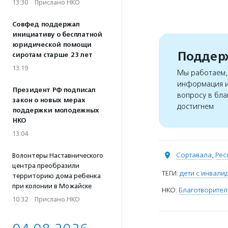
13:30
·
Прислано НКО
Совфед поддержал
инициативу о бесплатной
юридической помощи
Поддерж
сиротам старше 23 лет
13:19
Мы работаем, 
информация и
Президент РФ подписал
вопросу в бла
закон о новых мерах
достигнем
поддержки молодежных
НКО
13:04
Сортавала
,
Рес
Волонтеры Наставнического
центра преобразили
ТЕГИ:
дети с инвали
территорию дома ребенка
при колонии в Можайске
НКО:
Благотворите
10:32
·
Прислано НКО