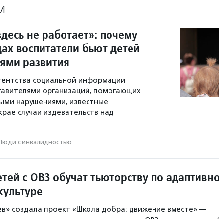
М
десь не работает»: почему
дах воспитатели бьют детей
тями развития
гентства социальной информации
тавителями организаций, помогающих
ыми нарушениями, известные
крае случаи издевательств над
Люди с инвалидностью
тей с ОВЗ обучат тьюторству по адаптивн
культуре
в» создала проект «Школа добра: движение вместе» —