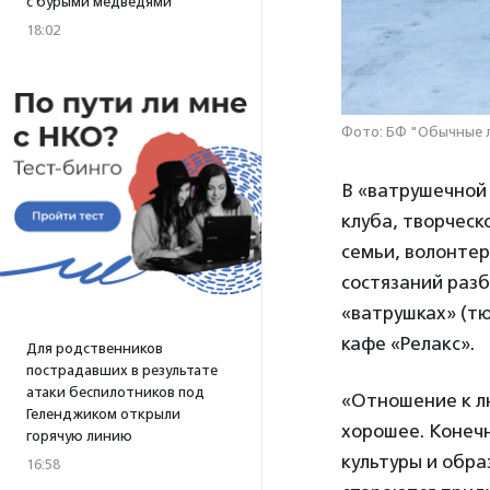
с бурыми медведями
18:02
Фото: БФ "Обычные
В «ватрушечной
клуба, творчес
семьи, волонте
состязаний разб
«ватрушках» (тю
кафе «Релакс».
Для родственников
пострадавших в результате
атаки беспилотников под
«Отношение к л
Геленджиком открыли
хорошее. Конечн
горячую линию
культуры и обр
16:58