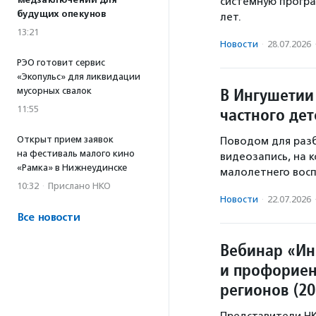
медзаключений для
системную програ
будущих опекунов
лет.
13:21
Новости
·
28.07.2026
РЭО готовит сервис
«Экопульс» для ликвидации
В Ингушетии
мусорных свалок
11:55
частного дет
Открыт прием заявок
Поводом для разб
на фестиваль малого кино
видеозапись, на 
«Рамка» в Нижнеудинске
малолетнего восп
10:32
·
Прислано НКО
Новости
·
22.07.2026
Все новости
Вебинар «Ин
и профориен
регионов (2