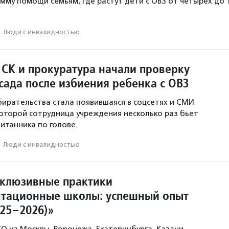
мму помощи семьям, где растут дети с ОВЗ от четырех до 
·
Люди с инвалидностью
 СК и прокуратура начали проверку
сада после избиения ребенка с ОВЗ
ирательства стала появившаяся в соцсетях и СМИ
которой сотрудница учреждения несколько раз бьет
итанника по голове.
·
Люди с инвалидностью
клюзивные практики
тационные школы: успешный опыт
025–2026)»