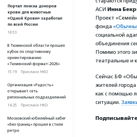
стараются прид
Портал поиска доноров
АСИ
Инна Бек
крови для животных
Проект «Семейн
«Одной Крови» заработал
по всей России
фонда
«Обычны
16:53
социальной адап
объединения се
В Тюменской области прошел
Помимо этого зи
кубок по спортивному
ориентированию
театральные и 
«Тюменский формат-2026»
15:19
·
Прислано НКО
Сейчас БФ «Обы
жителей города 
Организация «Радость»
открывает сеть
как с помощью л
региональных подразделений
ситуации.
Заявк
14:25
·
Прислано НКО
Подписывайтес
Московский юбилейный забег
«Без границ» прошел в стиле
ретро