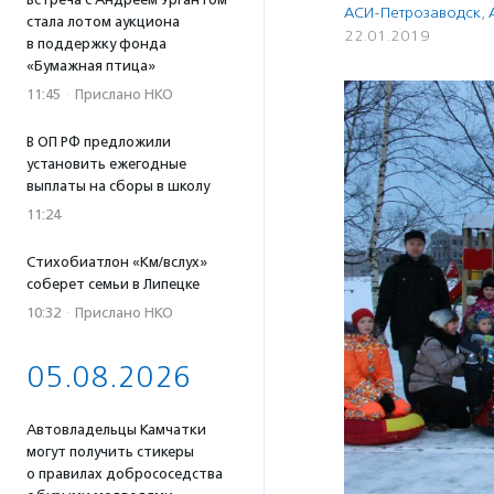
АСИ-Петрозаводск
,
стала лотом аукциона
22.01.2019
в поддержку фонда
«Бумажная птица»
11:45
·
Прислано НКО
В ОП РФ предложили
установить ежегодные
выплаты на сборы в школу
11:24
Стихобиатлон «Км/вслух»
соберет семьи в Липецке
10:32
·
Прислано НКО
05.08.2026
Автовладельцы Камчатки
могут получить стикеры
о правилах добрососедства