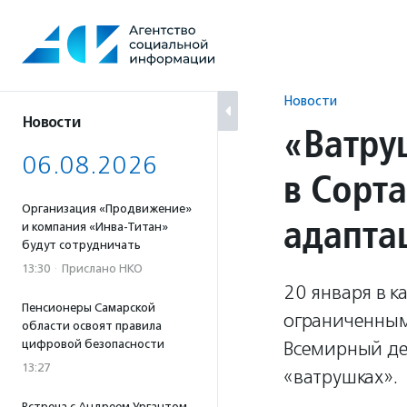
Перейти
к
содержанию
Новости
Новости
«Ватру
06.08.2026
в Сорт
Организация «Продвижение»
адапта
и компания «Инва-Титан»
будут сотрудничать
13:30
·
Прислано НКО
20 января в к
Пенсионеры Самарской
ограниченным
области освоят правила
цифровой безопасности
Всемирный ден
13:27
«ватрушках».
Встреча с Андреем Ургантом