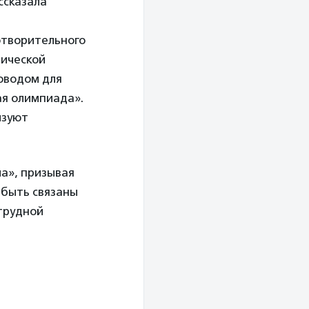
ссказала
отворительного
тической
Поводом для
ая олимпиада».
изуют
.
а», призывая
 быть связаны
 трудной