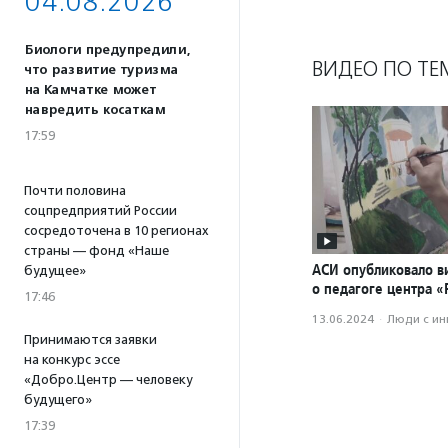
04.08.2026
Биологи предупредили,
ВИДЕО ПО ТЕ
что развитие туризма
на Камчатке может
навредить косаткам
17:59
Почти половина
соцпредприятий России
сосредоточена в 10 регионах
страны — фонд «Наше
АСИ опубликовало в
будущее»
о педагоге центра 
17:46
13.06.2024
·
Люди с и
Принимаются заявки
на конкурс эссе
«Добро.Центр — человеку
будущего»
17:39