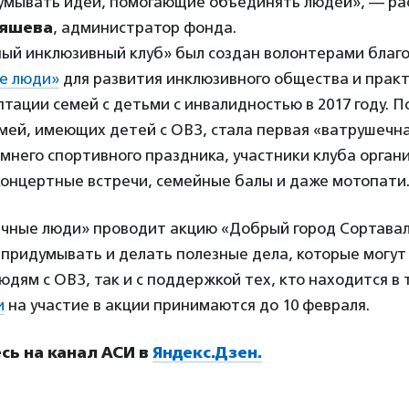
умывать идеи, помогающие объединять людей», — ра
ряшева
, администратор фонда.
ый инклюзивный клуб» был создан волонтерами благ
е люди»
для развития инклюзивного общества и прак
тации семей с детьми с инвалидностью в 2017 году. 
мей, имеющих детей с ОВЗ, стала первая «ватрушечн
мнего спортивного праздника, участники клуба орган
концертные встречи, семейные балы и даже мотопати
чные люди» проводит акцию «Добрый город Сортавал
придумывать и делать полезные дела, которые могут
юдям с ОВЗ, так и с поддержкой тех, кто находится в
и
на участие в акции принимаются до 10 февраля.
ь на канал АСИ в
Яндекс.Дзен.