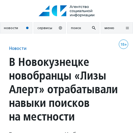
Перейти
к
содержанию
новости
сервисы
поиск
меню
18+
Новости
В Новокузнецке
новобранцы «Лизы
Алерт» отрабатывали
навыки поисков
на местности