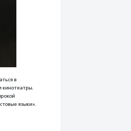
аться в
и кинотеатры.
ирокой
стовые языки».