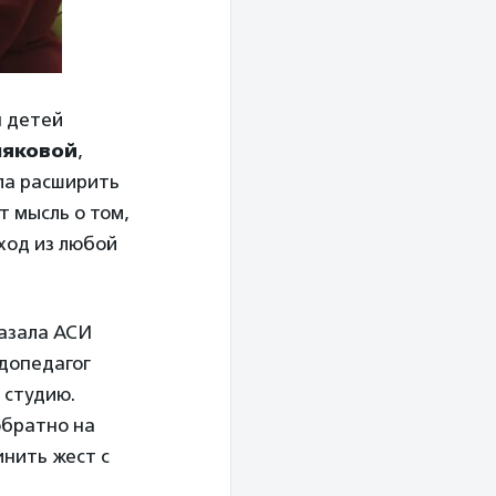
я детей
ляковой
,
ила расширить
 мысль о том,
ыход из любой
казала АСИ
рдопедагог
 студию.
обратно на
инить жест с