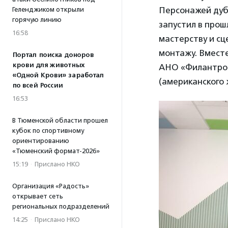
Персонажей дуб
Геленджиком открыли
горячую линию
запустил в прош
16:58
мастерству и сц
монтажу. Вмест
Портал поиска доноров
крови для животных
АНО «Филантр
«Одной Крови» заработал
(американского 
по всей России
16:53
В Тюменской области прошел
кубок по спортивному
ориентированию
«Тюменский формат-2026»
15:19
·
Прислано НКО
Организация «Радость»
открывает сеть
региональных подразделений
14:25
·
Прислано НКО