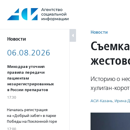
Перейти
к
содержанию
Новости
Новости
Съемка
06.08.2026
жестов
Минздрав уточнил
правила передачи
Историю о не
пациентам
незарегистрированных
хулиган-коро
в России препаратов
17:30
АСИ-Казань
,
Ирина 
Началась регистрация
на «Добрый забег» в парке
Победы на Поклонной горе
17:00