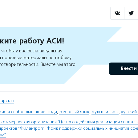
ите работу АСИ!
чтобы у вас была актуальная
 полезные материалы по любому
готворительности. Вместе мы этого
Внести
атарстан
ухие и слабослышащие люди
,
жестовый язык
,
мультфильмы
,
русский
коммерческая организация "Центр содействия реализации социаль
проектов "Филантроп"
,
Фонд поддержки социальных инициатив сфе
ам"