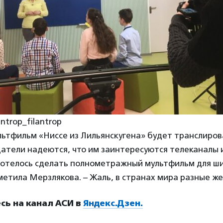
antrop_filantrop
ьтфильм «Ниссе из Лильянскугена» будет транслиров
атели надеются, что им заинтересуются телеканалы 
хотелось сделать полнометражный мультфильм для ш
метила Мерзлякова. – Жаль, в странах мира разные же
ь на канал АСИ в
Яндекс.Дзен.