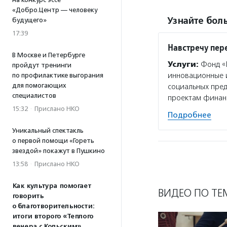
«Добро.Центр — человеку
Узнайте боль
будущего»
17:39
Навстречу пе
В Москве и Петербурге
Услуги:
Фонд «Н
пройдут тренинги
инновационные и
по профилактике выгорания
для помогающих
социальных пре
специалистов
проектам финан
15:32
·
Прислано НКО
Подробнее
Уникальный спектакль
о первой помощи «Гореть
звездой» покажут в Пушкино
13:58
·
Прислано НКО
Как культура помогает
ВИДЕО ПО ТЕ
говорить
о благотворительности:
итоги второго «Теплого
вечера с Кольским»