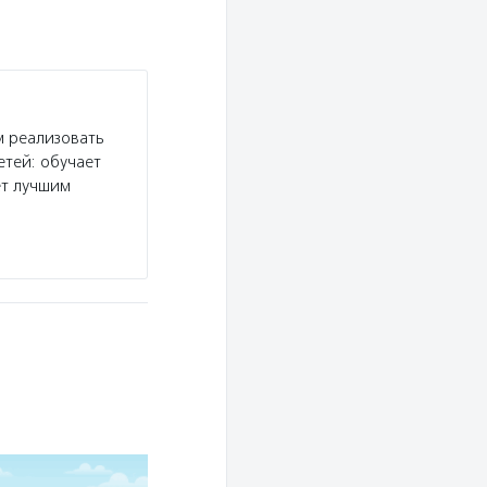
 реализовать
етей: обучает
ет лучшим