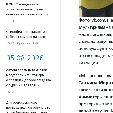
В ОП РФ предложили
установить ежегодные
выплаты на сборы в школу
Фото: vk.com/fil
11:24
Мультфильм «Дав
Стихобиатлон «Км/вслух»
младшего школь
соберет семьи в Липецке
сначала озвучив
10:32
·
Прислано НКО
целевую аудито
что все люди ра
05.08.2026
ситуации.
Автовладельцы Камчатки
могут получить стикеры
«Мы использовал
о правилах добрососедства
Татьяна Мерз
с бурыми медведями
записывали виде
18:02
Аниматоры тщат
Для родственников
проверку – так 
пострадавших в результате
лапой тетушки К
атаки беспилотников под