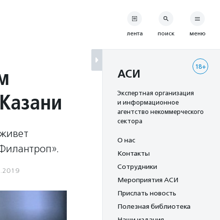
лента
поиск
меню
18+
м
АСИ
 Казани
Экспертная организация
и информационное
агентство некоммерческого
сектора
 живет
О нас
«Филантроп».
Контакты
Сотрудники
2.2019
Мероприятия АСИ
Прислать новость
Полезная библиотека
Наши издания