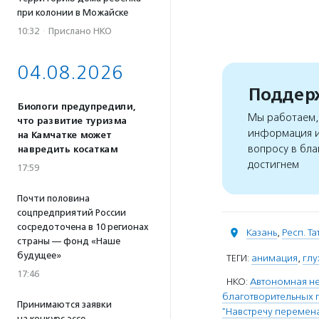
при колонии в Можайске
10:32
·
Прислано НКО
04.08.2026
Поддерж
Биологи предупредили,
Мы работаем, 
что развитие туризма
информация и
на Камчатке может
вопросу в бла
навредить косаткам
достигнем
17:59
Почти половина
соцпредприятий России
сосредоточена в 10 регионах
Казань
,
Респ. Т
страны — фонд «Наше
будущее»
ТЕГИ:
анимация
,
гл
17:46
НКО:
Автономная не
благотворительных 
Принимаются заявки
"Навстречу перемен
на конкурс эссе