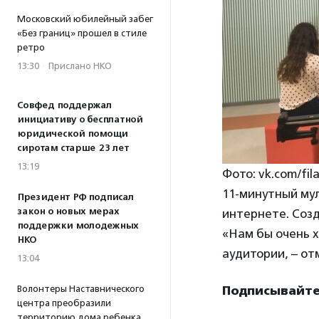
Московский юбилейный забег
«Без границ» прошел в стиле
ретро
13:30
·
Прислано НКО
Совфед поддержал
инициативу о бесплатной
юридической помощи
сиротам старше 23 лет
13:19
Фото: vk.com/fil
11-минутный мул
Президент РФ подписал
закон о новых мерах
интернете. Созд
поддержки молодежных
«Нам бы очень 
НКО
аудитории, – от
13:04
Волонтеры Наставнического
Подписывайтес
центра преобразили
территорию дома ребенка