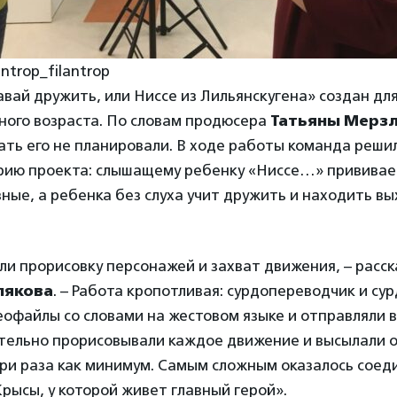
antrop_filantrop
ай дружить, или Ниссе из Лильянскугена» создан дл
ного возраста. По словам продюсера
Татьяны Мерз
ать его не планировали. В ходе работы команда реш
рию проекта: слышащему ребенку «Ниссе…» прививает
зные, а ребенка без слуха учит дружить и находить в
и прорисовку персонажей и захват движения, – расс
лякова
. – Работа кропотливая: сурдопереводчик и су
офайлы со словами на жестовом языке и отправляли в
ельно прорисовывали каждое движение и высылали 
три раза как минимум. Самым сложным оказалось соед
рысы, у которой живет главный герой».