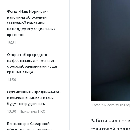
Фонд «Наш Норильск»
напомнил об осенней
заявочной кампании
на поддержку социальных
проектов
16:31
Открыт сбор средств
на фестиваль для женщин
с онкозаболеваниями «Еще
краше в танце»
14:50
Организация «Продвижение»
и компания «Инва-Титан»
будут сотрудничать
Фото: vk.com/filantro
13:30
·
Прислано НКО
Работа над прое
Пенсионеры Самарской
грантовой подд
области освоят правила