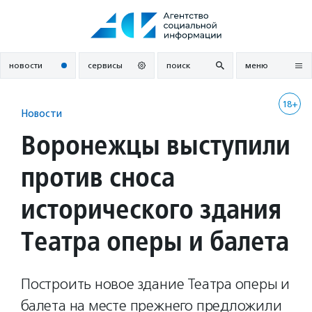
Перейти
к
содержанию
новости
сервисы
поиск
меню
18+
Новости
Воронежцы выступили
против сноса
исторического здания
Театра оперы и балета
Построить новое здание Театра оперы и
балета на месте прежнего предложили