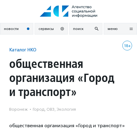
Перейти
к
содержанию
новости
сервисы
поиск
меню
18+
Каталог НКО
общественная
организация «Город
и транспорт»
Воронеж
·
Город, ОВЗ, Экология
общественная организация «Город и транспорт»