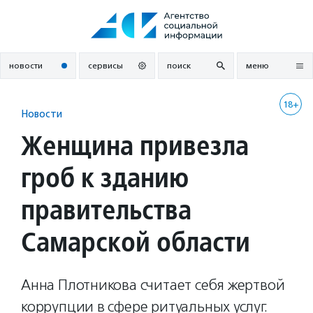
Перейти
к
содержанию
новости
сервисы
поиск
меню
18+
Новости
Женщина привезла
гроб к зданию
правительства
Самарской области
Анна Плотникова считает себя жертвой
коррупции в сфере ритуальных услуг.