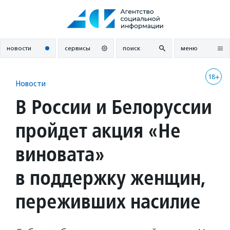
Перейти
к
содержанию
новости
сервисы
поиск
меню
18+
Новости
В России и Белоруссии
пройдет акция «Не
виновата»
в поддержку женщин,
переживших насилие