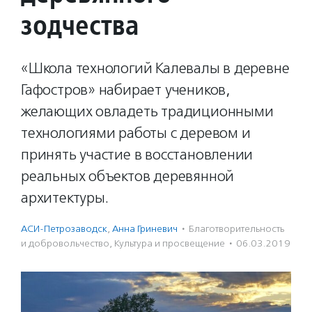
зодчества
«Школа технологий Калевалы в деревне
Гафостров» набирает учеников,
желающих овладеть традиционными
технологиями работы с деревом и
принять участие в восстановлении
реальных объектов деревянной
архитектуры.
АСИ-Петрозаводск
,
Анна Гриневич
·
Благотвори­тель­ность
и доброволь­чест­во
,
Культура и просвещение
·
06.03.2019