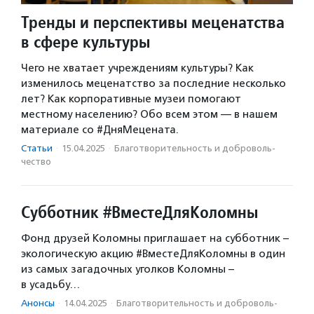
Тренды и перспективы меценатства
в сфере культуры
Чего не хватает учреждениям культуры? Как
изменилось меценатство за последние несколько
лет? Как корпоративные музеи помогают
местному населению? Обо всем этом — в нашем
материале со #ДняМецената.
Статьи
·
15.04.2025
·
Благотвори­тель­ность и доброволь­
чест­во
Субботник #ВместеДляКоломны
Фонд друзей Коломны приглашает на субботник –
экологическую акцию #ВместеДляКоломны в один
из самых загадочных уголков Коломны –
в усадьбу…
Анонсы
·
14.04.2025
·
Благотвори­тель­ность и доброволь­