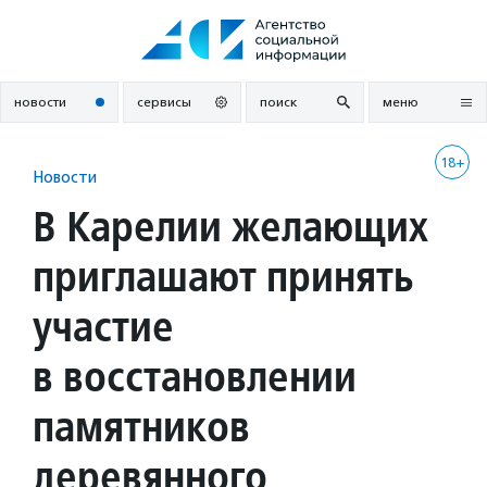
Перейти
к
содержанию
новости
сервисы
поиск
меню
18+
Новости
В Карелии желающих
приглашают принять
участие
в восстановлении
памятников
деревянного