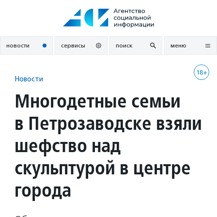
Перейти
к
содержанию
новости
сервисы
поиск
меню
18+
Новости
Многодетные семьи
в Петрозаводске взяли
шефство над
скульптурой в центре
города