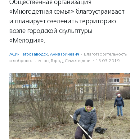
Общественная организация
«Многодетная семья» благоустраивает
и планирует озеленить территорию
возле городской скульптуры
«Мелодия».
АСИ-Петрозаводск
,
Анна Гриневич
·
Благотвори­тель­ность
и доброволь­чест­во
,
Город
,
Семья и дети
·
13.03.2019