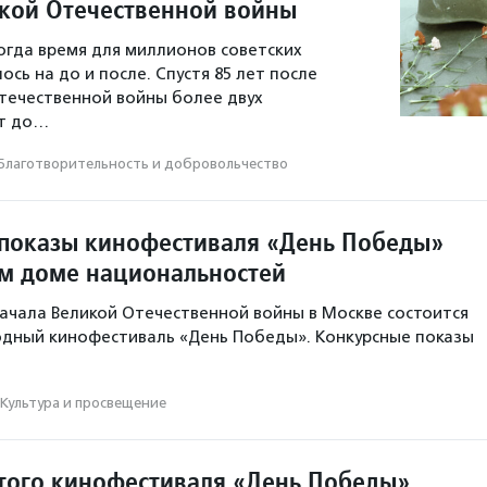
кой Отечественной войны
когда время для миллионов советских
сь на до и после. Спустя 85 лет после
течественной войны более двух
т до…
Благотвори­тель­ность и доброволь­чест­во
показы кинофестиваля «День Победы»
м доме национальностей
 начала Великой Отечественной войны в Москве состоится
дный кинофестиваль «День Победы». Конкурсные показы
Культура и просвещение
того кинофестиваля «День Победы»