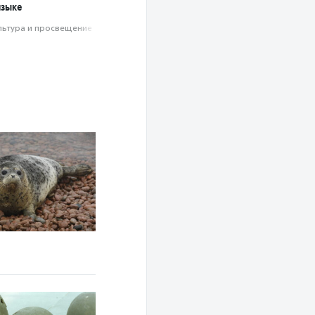
языке
льтура и просвещение