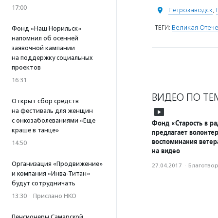
17:00
Петрозаводск
,
ТЕГИ:
Великая Отече
Фонд «Наш Норильск»
напомнил об осенней
заявочной кампании
на поддержку социальных
проектов
16:31
ВИДЕО ПО ТЕ
Открыт сбор средств
на фестиваль для женщин
с онкозаболеваниями «Еще
Фонд «Старость в ра
краше в танце»
предлагает волонтер
воспоминания ветер
14:50
на видео
Организация «Продвижение»
27.04.2017
·
Благотвори
и компания «Инва-Титан»
будут сотрудничать
13:30
·
Прислано НКО
Пенсионеры Самарской