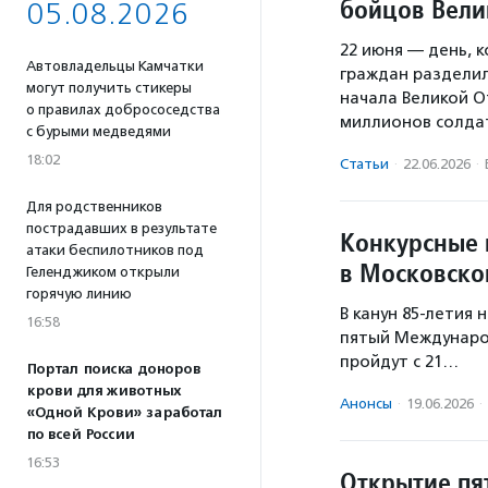
бойцов Вели
05.08.2026
22 июня — день, 
Автовладельцы Камчатки
граждан разделило
могут получить стикеры
начала Великой О
о правилах добрососедства
миллионов солда
с бурыми медведями
18:02
Статьи
·
22.06.2026
·
Для родственников
пострадавших в результате
Конкурсные 
атаки беспилотников под
в Московско
Геленджиком открыли
горячую линию
В канун 85-летия
16:58
пятый Междунаро
пройдут с 21…
Портал поиска доноров
крови для животных
Анонсы
·
19.06.2026
·
«Одной Крови» заработал
по всей России
16:53
Открытие пя