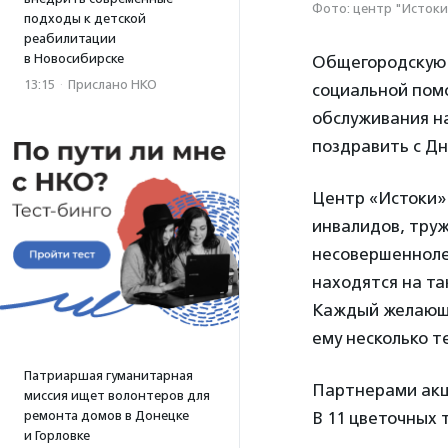
Фото: центр "Истоки
подходы к детской
реабилитации
в Новосибирске
Общегородскую 
13:15
·
Прислано НКО
социальной по
обслуживания н
поздравить с Д
Центр «Истоки» 
инвалидов, труж
несовершенноле
находятся на т
Каждый желающи
ему несколько т
Патриаршая гуманитарная
Партнерами акци
миссия ищет волонтеров для
ремонта домов в Донецке
В 11 цветочных 
и Горловке