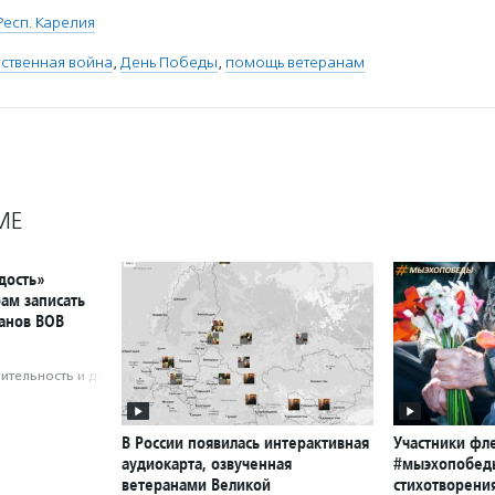
Респ. Карелия
ственная война
,
День Победы
,
помощь ветеранам
МЕ
дость»
ам записать
анов ВОВ
­тель­ность и доброволь­чест­во
В России появилась интерактивная
Участники ф
аудиокарта, озвученная
#мыэхопобед
ветеранами Великой
стихотворени