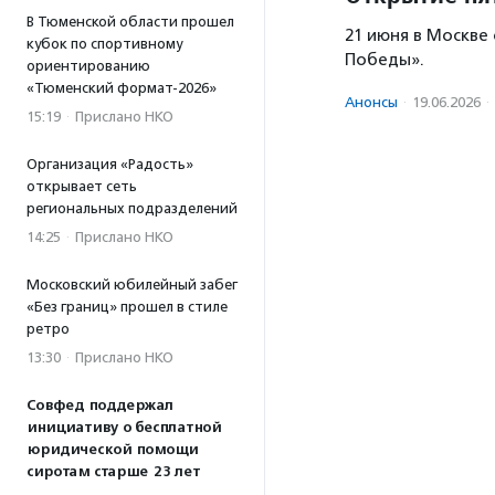
В Тюменской области прошел
21 июня в Москв
кубок по спортивному
Победы».
ориентированию
«Тюменский формат-2026»
Анонсы
·
19.06.2026
·
15:19
·
Прислано НКО
Организация «Радость»
открывает сеть
региональных подразделений
14:25
·
Прислано НКО
Московский юбилейный забег
«Без границ» прошел в стиле
ретро
13:30
·
Прислано НКО
Совфед поддержал
инициативу о бесплатной
юридической помощи
сиротам старше 23 лет