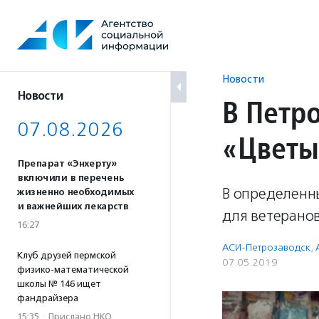
Перейти
к
содержанию
Новости
Новости
В Петр
07.08.2026
«Цветы
Препарат «Энхерту»
включили в перечень
В определенн
жизненно необходимых
и важнейших лекарств
для ветерано
16:27
АСИ-Петрозаводск
,
Клуб друзей пермской
07.05.2019
физико-математической
школы № 146 ищет
фандрайзера
15:35
·
Прислано НКО