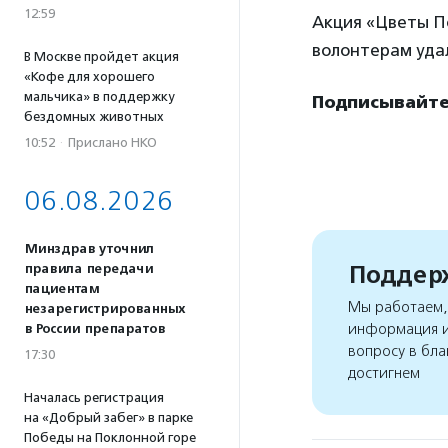
12:59
Акция «Цветы По
волонтерам удал
В Москве пройдет акция
«Кофе для хорошего
мальчика» в поддержку
Подписывайте
бездомных животных
10:52
·
Прислано НКО
06.08.2026
Минздрав уточнил
Поддерж
правила передачи
пациентам
Мы работаем, 
незарегистрированных
информация и
в России препаратов
вопросу в бла
17:30
достигнем
Началась регистрация
на «Добрый забег» в парке
Победы на Поклонной горе