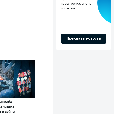
пресс-релиз, анонс
события.
Прислать новость
лешмоба
ы читают
я о войне