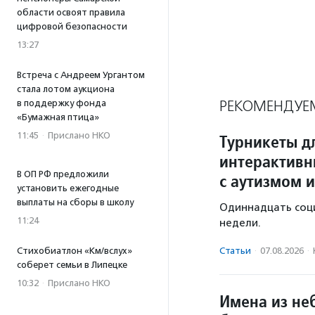
области освоят правила
цифровой безопасности
13:27
Встреча с Андреем Ургантом
стала лотом аукциона
РЕКОМЕНДУЕ
в поддержку фонда
«Бумажная птица»
11:45
·
Прислано НКО
Турникеты д
интерактивн
В ОП РФ предложили
с аутизмом и
установить ежегодные
выплаты на сборы в школу
Одиннадцать соц
11:24
недели.
Статьи
·
07.08.2026
·
Стихобиатлон «Км/вслух»
соберет семьи в Липецке
10:32
·
Прислано НКО
Имена из не