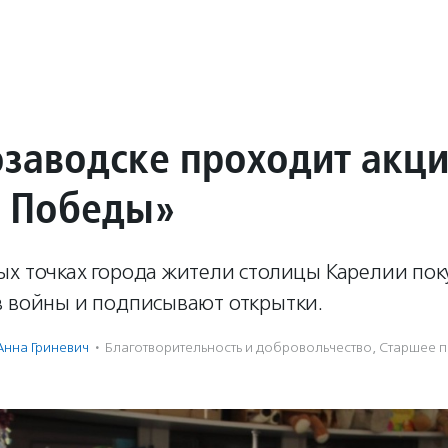
озаводске проходит акц
 Победы»
ых точках города жители столицы Карелии по
в войны и подписывают открытки.
Анна Гриневич
·
Благотвори­тель­ность и доброволь­чест­во
,
Старшее 