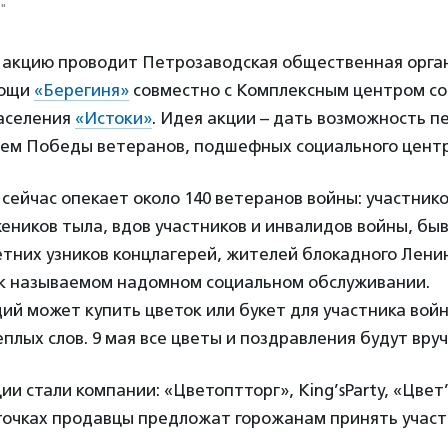
"
акцию проводит Петрозаводская общественная орга
мощи
«Берегиня»
совместно с Комплексным центром со
аселения
«Истоки»
. Идея акции – дать возможность 
нем Победы ветеранов, подшефных социального центр
сейчас опекает около 140 ветеранов войны: участник
еников тыла, вдов участников и инвалидов войны, бы
тних узников концлагерей, жителей блокадного Ленин
ак называемом надомном социальном обслуживании.
й может купить цветок или букет для участника войн
еплых слов. 9 мая все цветы и поздравления будут вру
и стали компании: «Цветоптторг», King’sParty, «Цвет’
точках продавцы предложат горожанам принять участи