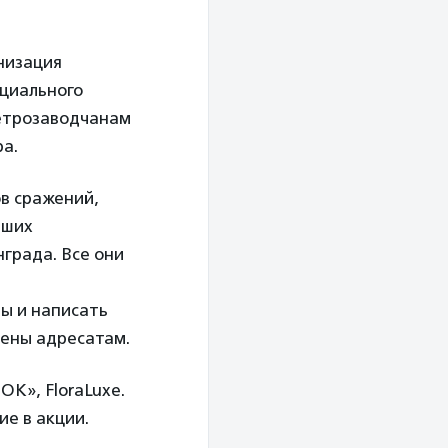
низация
циального
петрозаводчанам
а.
ов сражений,
вших
града. Все они
ы и написать
чены адресатам.
OK», FloraLuxe.
е в акции.