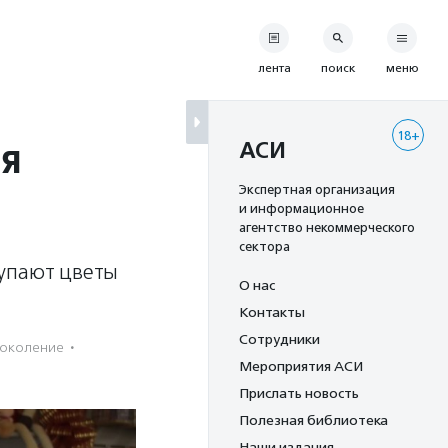
лента
поиск
меню
18+
ия
АСИ
Экспертная организация
и информационное
агентство некоммерческого
сектора
купают цветы
О нас
Контакты
Сотрудники
поколение
·
Мероприятия АСИ
Прислать новость
Полезная библиотека
Наши издания