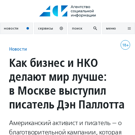
Перейти
к
содержанию
новости
сервисы
поиск
меню
18+
Новости
Как бизнес и НКО
делают мир лучше:
в Москве выступил
писатель Дэн Паллотта
Американский активист и писатель — о
благотворительной кампании, которая