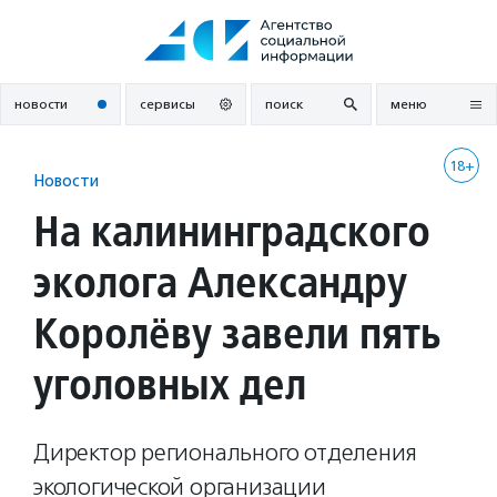
Перейти
к
содержанию
новости
сервисы
поиск
меню
18+
Новости
На калининградского
эколога Александру
Королёву завели пять
уголовных дел
Директор регионального отделения
экологической организации