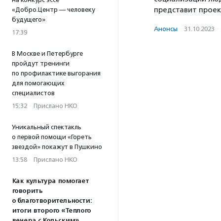
представит прое
«Добро.Центр — человеку
будущего»
Анонсы
·
31.10.2023
·
17:39
В Москве и Петербурге
пройдут тренинги
по профилактике выгорания
для помогающих
специалистов
15:32
·
Прислано НКО
Уникальный спектакль
о первой помощи «Гореть
звездой» покажут в Пушкино
13:58
·
Прислано НКО
Как культура помогает
говорить
о благотворительности:
итоги второго «Теплого
вечера с Кольским»