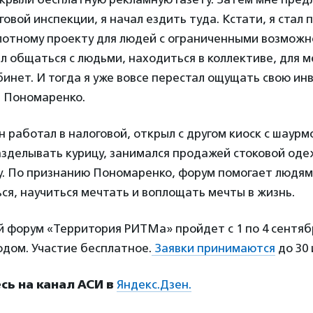
говой инспекции, я начал ездить туда. Кстати, я стал 
илотному проекту для людей с ограниченными возмож
ал общаться с людьми, находиться в коллективе, для м
инет. И тогда я уже вовсе перестал ощущать свою ин
И Пономаренко.
н работал в налоговой, открыл с другом киоск с шаурм
азделывать курицу, занимался продажей стоковой оде
. По признанию Пономаренко, форум помогает людям 
ся, научиться мечтать и воплощать мечты в жизнь.
форум «Территория РИТМа» пройдет с 1 по 4 сентябр
дом. Участие бесплатное.
Заявки принимаются
до 30 
ь на канал АСИ в
Яндекс.Дзен.