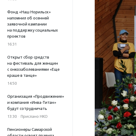
Фонд «Наш Норильск»
напомнил об осенней
заявочной кампании
на поддержку социальных
проектов
16:31
Открыт сбор средств
на фестиваль для женщин
с онкозаболеваниями «Еще
краше в танце»
14:50
Организация «Продвижение»
и компания «Инва-Титан»
будут сотрудничать
13:30
·
Прислано НКО
Пенсионеры Самарской
области освоят правила