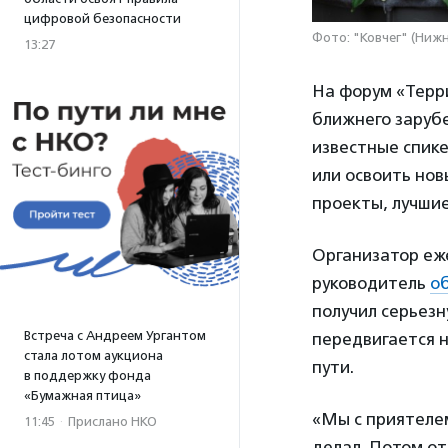
цифровой безопасности
Фото: "Ковчег" (Ниж
13:27
На форум «Терр
ближнего зарубе
известные спике
или освоить нов
проекты, лучшие
Организатор еж
руководитель
о
получил серьезн
Встреча с Андреем Ургантом
передвигается н
стала лотом аукциона
пути.
в поддержку фонда
«Бумажная птица»
«Мы с приятелем
11:45
·
Прислано НКО
делал. Потом о