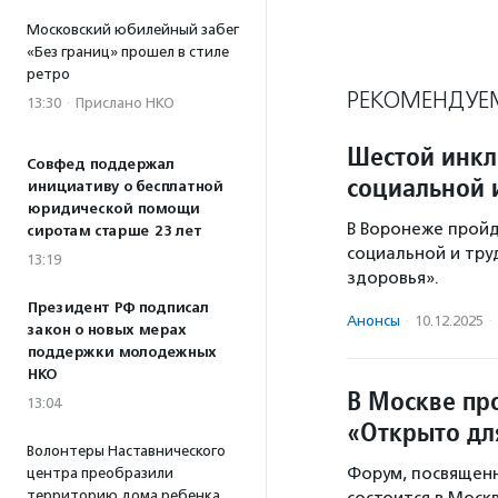
Московский юбилейный забег
«Без границ» прошел в стиле
ретро
РЕКОМЕНДУЕ
13:30
·
Прислано НКО
Шестой инк
Совфед поддержал
социальной 
инициативу о бесплатной
юридической помощи
В Воронеже прой
сиротам старше 23 лет
социальной и тр
13:19
здоровья».
Президент РФ подписал
Анонсы
·
10.12.2025
·
закон о новых мерах
поддержки молодежных
НКО
В Москве пр
13:04
«Открыто дл
Волонтеры Наставнического
Форум, посвящен
центра преобразили
территорию дома ребенка
состоится в Москв