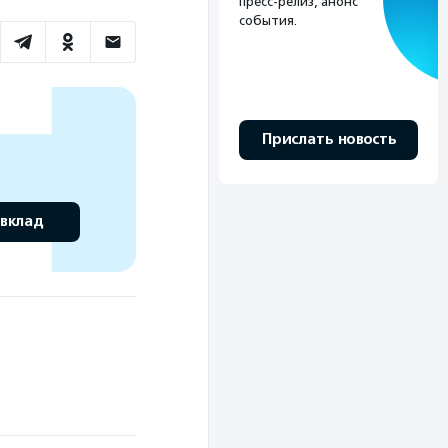
пресс-релиз, анонс
события.
Прислать новость
 вклад