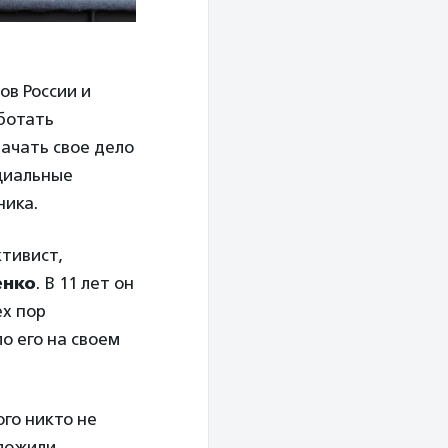
в России и
аботать
начать свое дело
оциальные
ника.
тивист,
енко
. В 11 лет он
ех пор
о его на своем
го никто не
дложили