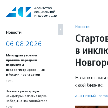
Перейти
к
содержанию
Новости
Новости
Старто
06.08.2026
в инкл
Минздрав уточнил
Новгор
правила передачи
пациентам
незарегистрированных
в России препаратов
На инклюзивн
17:30
свой бизнес.
Началась регистрация
АСИ-Нижний Новгор
на «Добрый забег» в парке
Победы на Поклонной горе
17:00