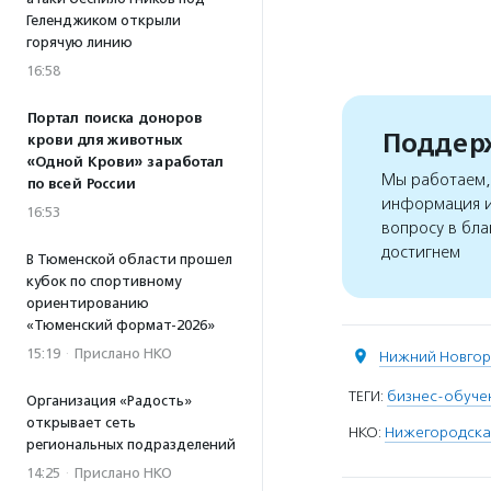
Геленджиком открыли
горячую линию
16:58
Портал поиска доноров
Поддерж
крови для животных
«Одной Крови» заработал
Мы работаем, 
по всей России
информация и
16:53
вопросу в бла
достигнем
В Тюменской области прошел
кубок по спортивному
ориентированию
«Тюменский формат-2026»
15:19
·
Прислано НКО
Нижний Новго
ТЕГИ:
бизнес-обуче
Организация «Радость»
открывает сеть
НКО:
Нижегородская
региональных подразделений
14:25
·
Прислано НКО