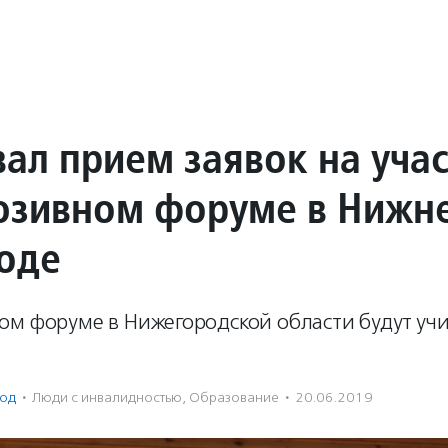
вал прием заявок на уча
юзивном форуме в Нижн
оде
ом форуме в Нижегородской области будут учи
од
·
Люди с инвалидностью
,
Образование
·
20.06.2019