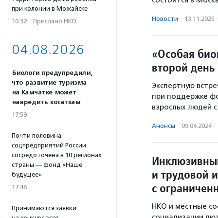
при колонии в Можайске
Новости
·
13.11.2025
10:32
·
Прислано НКО
04.08.2026
«Особая био
второй день
Биологи предупредили,
что развитие туризма
Экспертную встре
на Камчатке может
при поддержке ф
навредить косаткам
взрослых людей 
17:59
Анонсы
·
09.04.2024
·
Почти половина
соцпредприятий России
сосредоточена в 10 регионах
Инклюзивны
страны — фонд «Наше
и трудовой 
будущее»
с ограничен
17:46
НКО и местные со
Принимаются заявки
социализации лю
на конкурс эссе