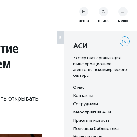
лента
поиск
меню
18+
стие
АСИ
ем
Экспертная организация
и информационное
агентство некоммерческого
сектора
О нас
Контакты
ть открывать
Сотрудники
Мероприятия АСИ
Прислать новость
Полезная библиотека
Наши издания