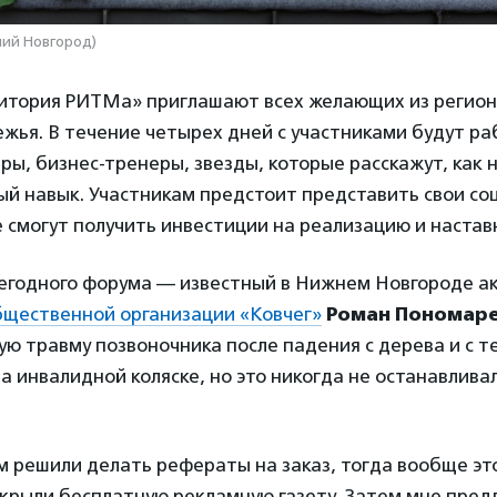
ний Новгород)
итория РИТМа» приглашают всех желающих из регионо
жья. В течение четырех дней с участниками будут р
ры, бизнес-тренеры, звезды, которые расскажут, как 
ый навык. Участникам предстоит представить свои с
 смогут получить инвестиции на реализацию и настав
егодного форума — известный в Нижнем Новгороде ак
бщественной организации «Ковчег»
Роман Пономар
ую травму позвоночника после падения с дерева и с т
а инвалидной коляске, но это никогда не останавливал
 решили делать рефераты на заказ, тогда вообще это
ткрыли бесплатную рекламную газету. Затем мне пре