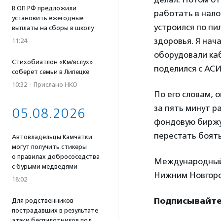
В ОП РФ предложили
работать в нало
установить ежегодные
устроился по п
выплаты на сборы в школу
здоровья. Я нач
11:24
оборудовали каб
Стихобиатлон «Км/вслух»
поделился с АС
соберет семьи в Липецке
10:32
·
Прислано НКО
По его словам, о
за пять минут р
05.08.2026
фондовую биржу
перестать боять
Автовладельцы Камчатки
могут получить стикеры
о правилах добрососедства
Международный 
с бурыми медведями
Нижним Новгоро
18:02
Подписывайтес
Для родственников
пострадавших в результате
атаки беспилотников под