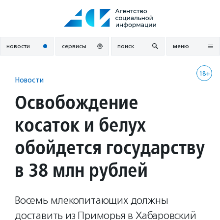
Перейти
к
содержанию
новости
сервисы
поиск
меню
18+
Новости
Освобождение
косаток и белух
обойдется государству
в 38 млн рублей
Восемь млекопитающих должны
доставить из Приморья в Хабаровский