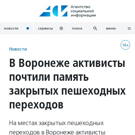
Перейти
к
содержанию
новости
сервисы
поиск
меню
18+
Новости
В Воронеже активисты
почтили память
закрытых пешеходных
переходов
На местах закрытых пешеходных
переходов в Воронеже активисты