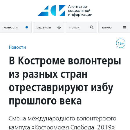
Перейти
к
содержанию
новости
сервисы
поиск
меню
18+
Новости
В Костроме волонтеры
из разных стран
отреставрируют избу
прошлого века
Смена международного волонтерского
кампуса «Костромская Слобода-2019»