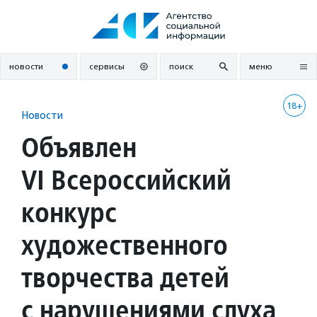
Перейти
к
содержанию
новости
сервисы
поиск
меню
18+
Новости
Объявлен
VI Всероссийский
конкурс
художественного
творчества детей
с нарушениями слуха