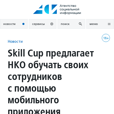
Перейти
к
содержанию
новости
сервисы
поиск
меню
18+
Новости
Skill Cup предлагает
НКО обучать своих
сотрудников
с помощью
мобильного
приложения