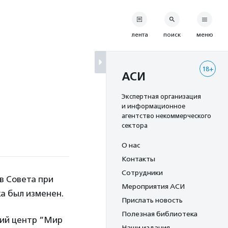
лента
поиск
меню
18+
АСИ
Экспертная организация
и информационное
агентство некоммерческого
сектора
О нас
Контакты
Сотрудники
ав Совета при
Мероприятия АСИ
а был изменен.
Прислать новость
Полезная библиотека
кий центр ”Мир
Наши издания