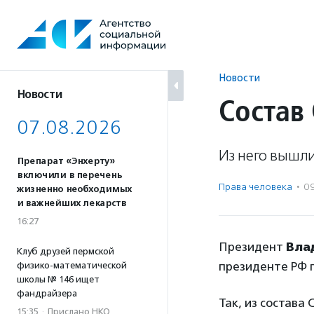
Перейти
к
содержанию
Новости
Новости
Состав
07.08.2026
Из него вышли
Препарат «Энхерту»
включили в перечень
Права человека
·
0
жизненно необходимых
и важнейших лекарств
16:27
Президент
Вла
Клуб друзей пермской
президенте РФ 
физико-математической
школы № 146 ищет
фандрайзера
Так, из состава
15:35
·
Прислано НКО