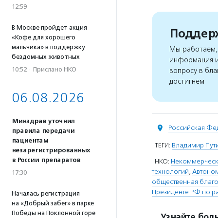
12:59
В Москве пройдет акция
Поддерж
«Кофе для хорошего
мальчика» в поддержку
Мы работаем, 
бездомных животных
информация и
10:52
·
Прислано НКО
вопросу в бла
достигнем
06.08.2026
Минздрав уточнил
Российская Фе
правила передачи
пациентам
ТЕГИ:
Владимир Пут
незарегистрированных
в России препаратов
НКО:
Некоммерческа
технологий
,
Автоном
17:30
общественная благо
Президенте РФ по р
Началась регистрация
на «Добрый забег» в парке
Победы на Поклонной горе
Узнайте боль