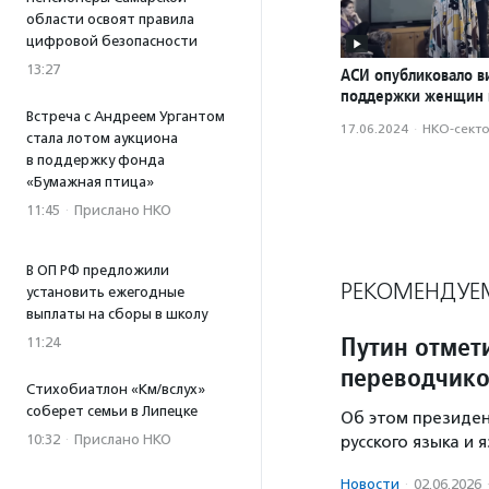
области освоят правила
цифровой безопасности
13:27
АСИ опубликовало в
поддержки женщин 
Встреча с Андреем Ургантом
17.06.2024
·
НКО-сект
стала лотом аукциона
в поддержку фонда
«Бумажная птица»
11:45
·
Прислано НКО
В ОП РФ предложили
РЕКОМЕНДУЕ
установить ежегодные
выплаты на сборы в школу
Путин отмет
11:24
переводчико
Стихобиатлон «Км/вслух»
соберет семьи в Липецке
Об этом президен
10:32
·
Прислано НКО
русского языка и 
Новости
·
02.06.2026