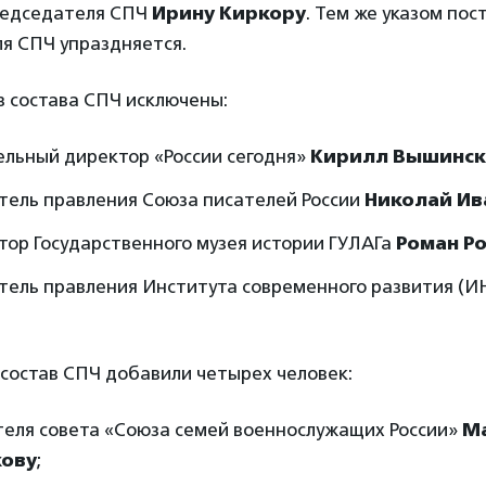
редседателя СПЧ
Ирину Киркору
. Тем же указом пос
я СПЧ упраздняется.
з состава СПЧ исключены:
ельный директор «России сегодня»
Кирилл Вышинс
тель правления Союза писателей России
Николай Ив
тор Государственного музея истории ГУЛАГа
Роман Р
тель правления Института современного развития (
 состав СПЧ добавили четырех человек:
теля совета «Союза семей военнослужащих России»
М
ову
;