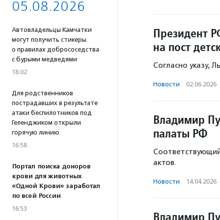
05.08.2026
Президент Р
Автовладельцы Камчатки
могут получить стикеры
на пост дет
о правилах добрососедства
с бурыми медведями
Согласно указу, Л
18:02
Новости
·
02.06.2026
Для родственников
пострадавших в результате
атаки беспилотников под
Владимир Пу
Геленджиком открыли
палаты РФ
горячую линию
16:58
Соответствующий 
актов.
Портал поиска доноров
крови для животных
Новости
·
14.04.2026
«Одной Крови» заработал
по всей России
16:53
Владимир Пу