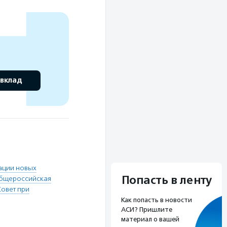
 вклад
ации новых
Попасть в ленту
бщероссийская
Совет при
Как попасть в новости
АСИ? Пришлите
материал о вашей