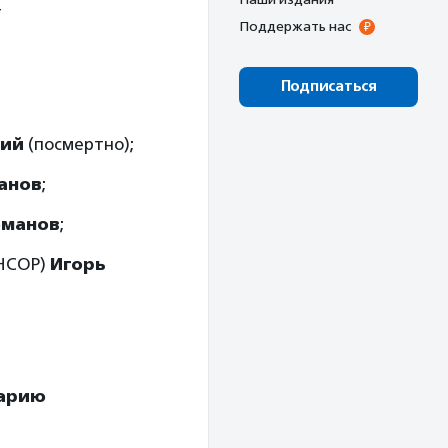
т
Поддержать нас
Подписаться
кий
(посмертно);
анов
;
оманов
;
ИНСОР)
Игорь
арию