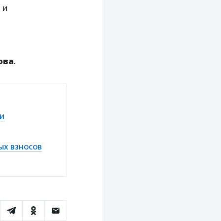
 и
ова
.
ии
ых взносов