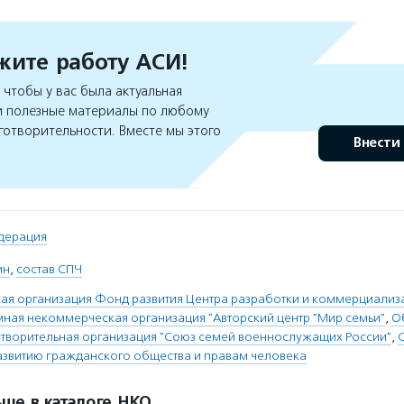
ите работу АСИ!
чтобы у вас была актуальная
 полезные материалы по любому
готворительности. Вместе мы этого
Внести
дерация
ин
,
состав СПЧ
я организация Фонд развития Центра разработки и коммерциализ
ная некоммерческая организация "Авторский центр "Мир семьи"
,
О
творительная организация "Союз семей военнослужащих России"
,
азвитию гражданского общества и правам человека
ше в каталоге НКО