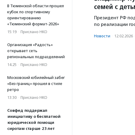
семей с дет
В Тюменской области прошел
кубок по спортивному
Президент РФ под
ориентированию
«Тюменский формат-2026»
по реализации го
15:19
·
Прислано НКО
Новости
·
12.02.2026
Организация «Радость»
открывает сеть
региональных подразделений
14:25
·
Прислано НКО
Московский юбилейный забег
«Без границ» прошел в стиле
ретро
13:30
·
Прислано НКО
Совфед поддержал
инициативу о бесплатной
юридической помощи
сиротам старше 23 лет