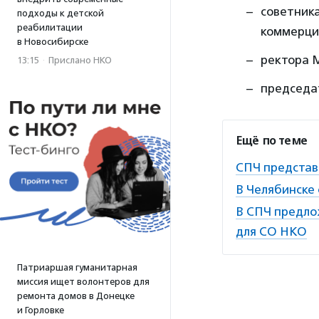
советник
подходы к детской
реабилитации
коммерци
в Новосибирске
ректора
13:15
·
Прислано НКО
председа
Ещё по теме
СПЧ представи
В Челябинске
В СПЧ предло
для СО НКО
Патриаршая гуманитарная
миссия ищет волонтеров для
ремонта домов в Донецке
и Горловке