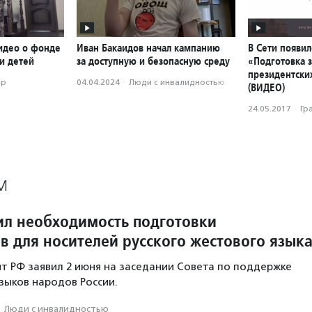
идео о фонде
Иван Бакаидов начал кампанию
В Сети появил
и детей
за доступную и безопасную среду
«Подготовка з
президентски
ор
04.04.2024
·
Люди с инвалидностью
(ВИДЕО)
24.05.2017
·
Гр
М
ил необходимость подготовки
в для носителей русского жестового язык
т РФ заявил 2 июня на заседании Совета по поддержке
языков народов России.
·
Люди с инвалидностью