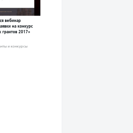
ся вебинар
аявки на конкурс
х грантов 2017»
анты и конкурсы
а