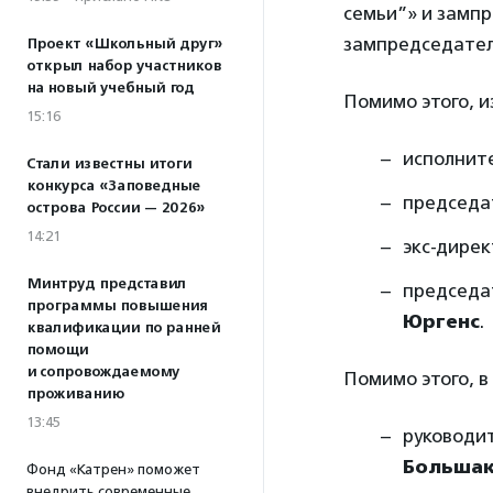
семьи”» и замп
зампредседател
Проект «Школьный друг»
открыл набор участников
на новый учебный год
Помимо этого, и
15:16
исполнит
Стали известны итоги
конкурса «Заповедные
председа
острова России — 2026»
14:21
экс-дирек
Минтруд представил
председа
программы повышения
Юргенс
.
квалификации по ранней
помощи
и сопровождаемому
Помимо этого, в
проживанию
13:45
руководи
Большак
Фонд «Катрен» поможет
внедрить современные