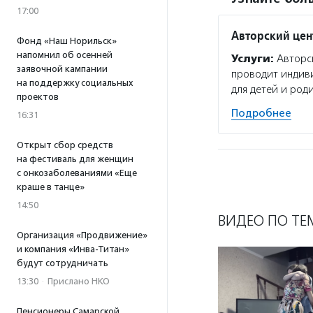
17:00
Авторский цен
Фонд «Наш Норильск»
напомнил об осенней
Услуги:
Авторск
заявочной кампании
проводит индиви
на поддержку социальных
для детей и род
проектов
Подробнее
16:31
Открыт сбор средств
на фестиваль для женщин
с онкозаболеваниями «Еще
краше в танце»
14:50
ВИДЕО ПО ТЕ
Организация «Продвижение»
и компания «Инва-Титан»
будут сотрудничать
13:30
·
Прислано НКО
Пенсионеры Самарской