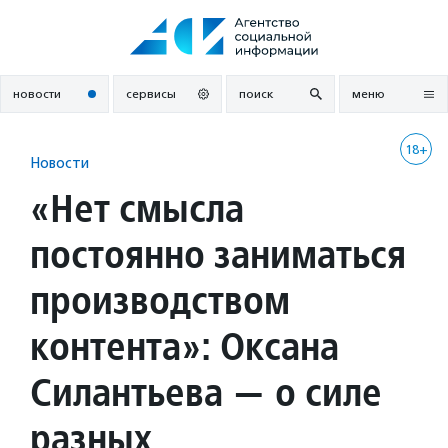
Перейти
к
содержанию
новости
сервисы
поиск
меню
18+
Новости
«Нет смысла
постоянно заниматься
производством
контента»: Оксана
Силантьева — о силе
разных