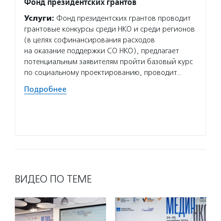
Фонд президентских грантов
Искусс
Услуги:
Фонд президентских грантов проводит
Услуг
грантовые конкурсы среди НКО и среди регионов
обучае
(в целях софинансирования расходов
провод
на оказание поддержки СО НКО), предлагает
в проф
потенциальным заявителям пройти базовый курс
стажир
по социальному проектированию, проводит…
проект
Подробнее
Подро
ВИДЕО ПО ТЕМЕ