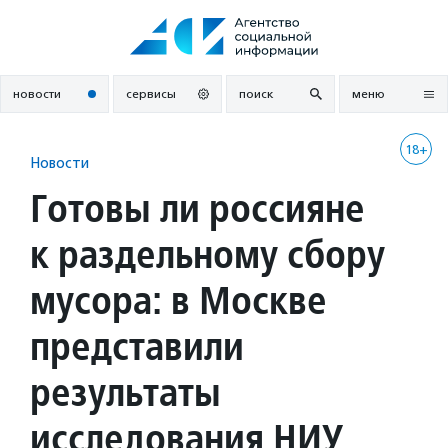
Перейти
к
содержанию
новости
сервисы
поиск
меню
18+
Новости
Готовы ли россияне
к раздельному сбору
мусора: в Москве
представили
результаты
исследования НИУ