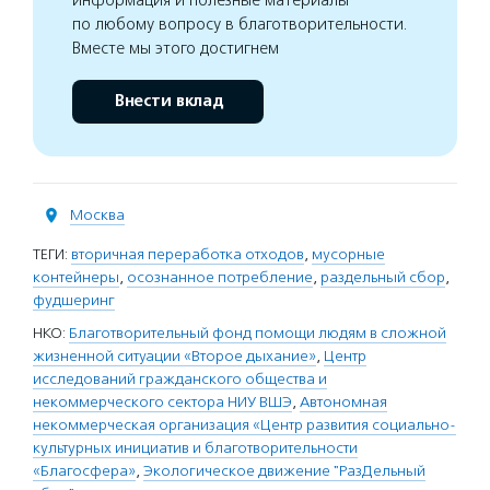
информация и полезные материалы
по любому вопросу в благотворительности.
Вместе мы этого достигнем
Внести вклад
Москва
ТЕГИ:
вторичная переработка отходов
,
мусорные
контейнеры
,
осознанное потребление
,
раздельный сбор
,
фудшеринг
НКО:
Благотворительный фонд помощи людям в сложной
жизненной ситуации «Второе дыхание»
,
Центр
исследований гражданского общества и
некоммерческого сектора НИУ ВШЭ
,
Автономная
некоммерческая организация «Центр развития социально-
культурных инициатив и благотворительности
«Благосфера»
,
Экологическое движение "РазДельный