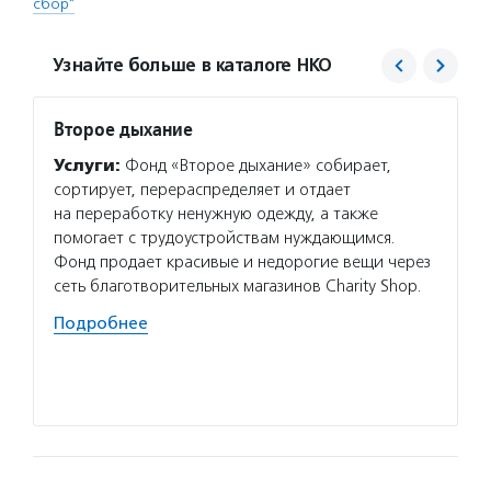
сбор"
Узнайте больше в каталоге НКО
Второе дыхание
Центр
проек
Услуги:
Фонд «Второе дыхание» собирает,
«Благ
сортирует, перераспределяет и отдает
Услуг
на переработку ненужную одежду, а также
для то
помогает с трудоустройствам нуждающимся.
в благ
Фонд продает красивые и недорогие вещи через
об орг
сеть благотворительных магазинов Charity Shop.
и неко
Подробнее
проход
органи
Подро