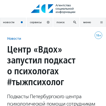
Перейти
к
содержанию
новости
сервисы
поиск
меню
18+
Новости
Центр «Вдох»
запустил подкаст
о психологах
#тыжпсихолог
Подкасты Петербургского центра
психологической помощи сотрудникам