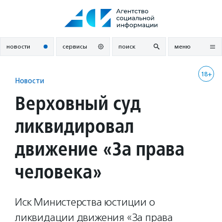
Перейти
к
содержанию
новости
сервисы
поиск
меню
18+
Новости
Верховный суд
ликвидировал
движение «За права
человека»
Иск Министерства юстиции о
ликвидации движения «За права