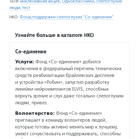
ТЕГИ:
инклюзивная акция
,
Одноклассники
,
слепоглухие
люди
,
тест
НКО:
Фонд поддержки слепоглухих "Со-единение"
Узнайте больше в каталоге НКО
Со-единение
Услуги:
Фонд «Со-единение» добился
включения в федеральный перечень технических
средств реабилитации брайлевских дисплеев
и устройства «Робин», запустил разработку
линейки нейроимплантов ELVIS, способных
вернуть зрение и слух даже тотально слепоглухим
людям, привез…
Волонтерство:
Фонд «Со-единение»
приглашает в команду волонтеров людей,
которые готовы активно менять мир к лучшему,
умеют сочувствовать и поддерживать, способны