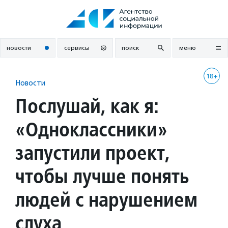
Перейти
к
содержанию
новости
сервисы
поиск
меню
18+
Новости
Послушай, как я:
«Одноклассники»
запустили проект,
чтобы лучше понять
людей с нарушением
слуха