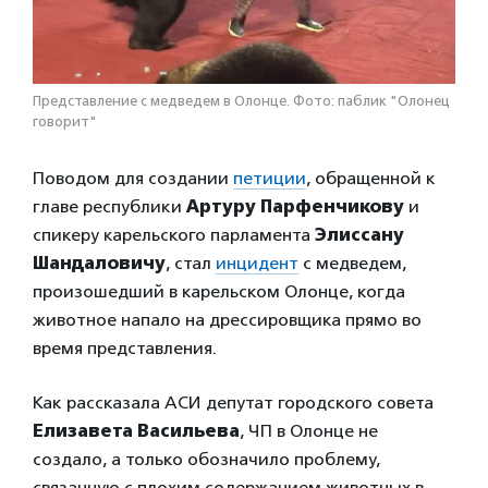
Представление с медведем в Олонце. Фото: паблик "Олонец
говорит"
Поводом для создании
петиции
, обращенной к
главе республики
Артуру Парфенчикову
и
спикеру карельского парламента
Элиссану
Шандаловичу
, стал
инцидент
с медведем,
произошедший в карельском Олонце, когда
животное напало на дрессировщика прямо во
время представления.
Как рассказала АСИ депутат городского совета
Елизавета Васильева
, ЧП в Олонце не
создало, а только обозначило проблему,
связанную с плохим содержанием животных в