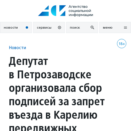
Перейти
к
содержанию
новости
сервисы
поиск
меню
18+
Новости
Депутат
в Петрозаводске
организовала сбор
подписей за запрет
въезда в Карелию
передвижных