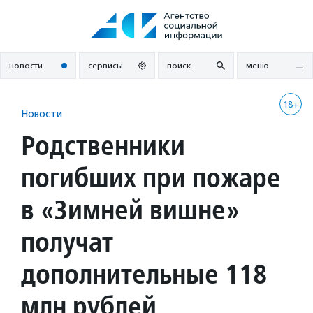
Перейти
к
содержанию
новости
сервисы
поиск
меню
18+
Новости
Родственники
погибших при пожаре
в «Зимней вишне»
получат
дополнительные 118
млн рублей