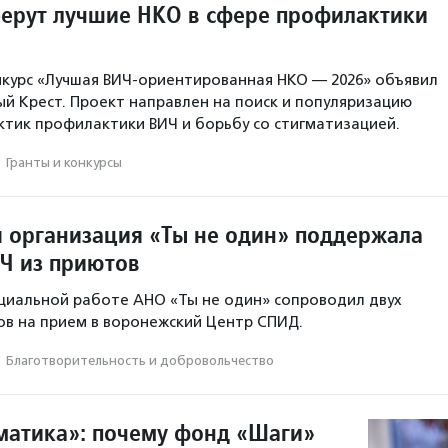
берут лучшие НКО в сфере профилактики
нкурс «Лучшая ВИЧ-ориентированная НКО — 2026» объявил
ый Крест. Проект направлен на поиск и популяризацию
тик профилактики ВИЧ и борьбу со стигматизацией.
·
Гранты и конкурсы
 организация «Ты не один» поддержала
Ч из приютов
циальной работе АНО «Ты не один» сопроводил двух
в на прием в воронежский Центр СПИД.
·
Благотвори­тель­ность и доброволь­чест­во
матика»: почему фонд «Шаги»