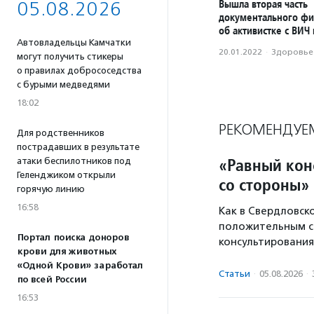
Вышла вторая часть
05.08.2026
документального ф
об активистке с ВИЧ
Автовладельцы Камчатки
20.01.2022
·
Здоровье
могут получить стикеры
о правилах добрососедства
с бурыми медведями
18:02
РЕКОМЕНДУЕ
Для родственников
пострадавших в результате
«Равный кон
атаки беспилотников под
Геленджиком открыли
со стороны»
горячую линию
16:58
Как в Свердловск
положительным ст
Портал поиска доноров
консультирования
крови для животных
«Одной Крови» заработал
Статьи
·
05.08.2026
·
по всей России
16:53