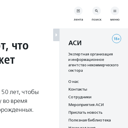
лента
поиск
меню
18+
т, что
АСИ
жет
Экспертная организация
и информационное
агентство некоммерческого
сектора
О нас
Контакты
 50 лет, чтобы
Сотрудники
у во время
Мероприятия АСИ
ворожденных.
Прислать новость
Полезная библиотека
Наши издания