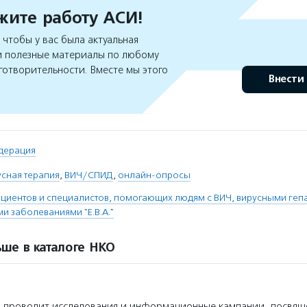
ите работу АСИ!
чтобы у вас была актуальная
 полезные материалы по любому
готворительности. Вместе мы этого
Внести
дерация
сная терапия
,
ВИЧ/СПИД
,
онлайн-опросы
циентов и специалистов, помогающих людям с ВИЧ, вирусными гепа
и заболеваниями "Е.В.А."
ше в каталоге НКО
» проводит исследования и информационные кампании, посвящ