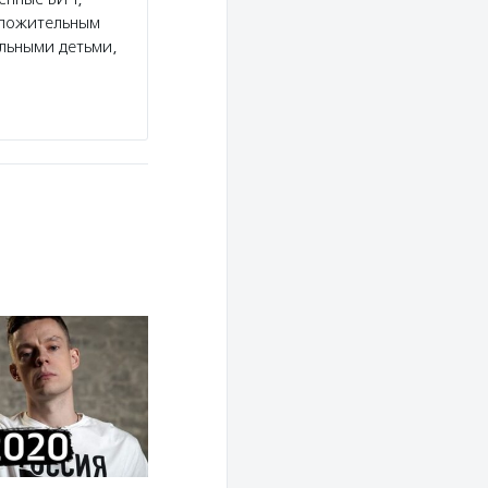
оложительным
льными детьми,