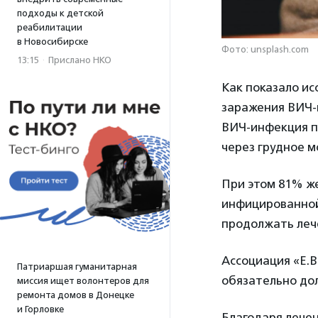
подходы к детской
реабилитации
в Новосибирске
Фото: unsplash.com
13:15
·
Прислано НКО
Как показало и
заражения ВИЧ-и
ВИЧ-инфекция п
через грудное м
При этом 81% ж
инфицированной
продолжать леч
Ассоциация «Е.В
Патриаршая гуманитарная
обязательно до
миссия ищет волонтеров для
ремонта домов в Донецке
и Горловке
Благодаря лече