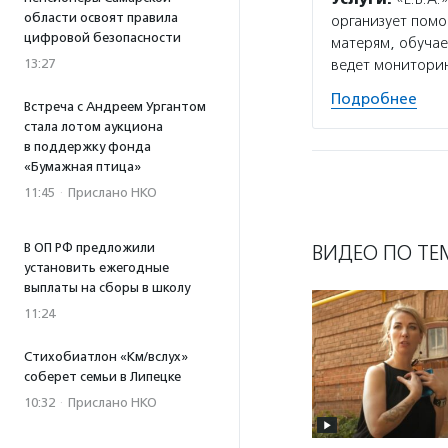
области освоят правила
организует пом
цифровой безопасности
матерям, обуча
ведет мониторин
13:27
Подробнее
Встреча с Андреем Ургантом
стала лотом аукциона
в поддержку фонда
«Бумажная птица»
11:45
·
Прислано НКО
ВИДЕО ПО ТЕ
В ОП РФ предложили
установить ежегодные
выплаты на сборы в школу
11:24
Стихобиатлон «Км/вслух»
соберет семьи в Липецке
10:32
·
Прислано НКО