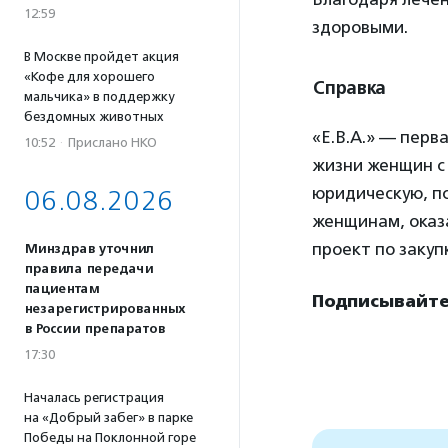
12:59
здоровыми.
В Москве пройдет акция
«Кофе для хорошего
Справка
мальчика» в поддержку
бездомных животных
«Е.В.А.» — перв
10:52
·
Прислано НКО
жизни женщин с
юридическую, п
06.08.2026
женщинам, оказа
проект по закуп
Минздрав уточнил
правила передачи
пациентам
Подписывайте
незарегистрированных
в России препаратов
17:30
Началась регистрация
на «Добрый забег» в парке
Победы на Поклонной горе