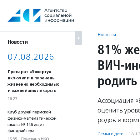
Перейти
к
содержанию
Новости
Новости
81% же
07.08.2026
ВИЧ-ин
Препарат «Энхерту»
родить
включили в перечень
жизненно необходимых
и важнейших лекарств
16:27
Ассоциация «Е
оценить урове
Клуб друзей пермской
физико-математической
родов и корм
школы № 146 ищет
фандрайзера
Семья и дети
·
18.1
15:35
·
Прислано НКО