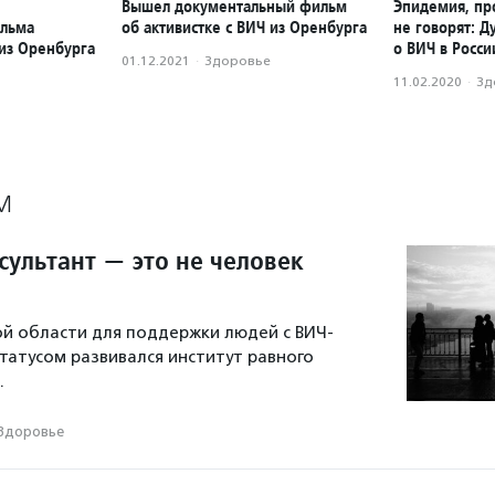
Вышел документальный фильм
Эпидемия, пр
ильма
об активистке с ВИЧ из Оренбурга
не говорят: Д
 из Оренбурга
о ВИЧ в Росси
01.12.2021
·
Здоровье
11.02.2020
·
Зд
М
сультант — это не человек
ой области для поддержки людей с ВИЧ-
атусом развивался институт равного
.
Здоровье