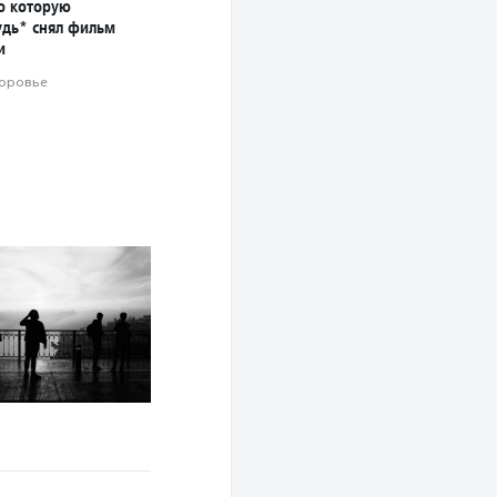
о которую
удь* снял фильм
и
оровье