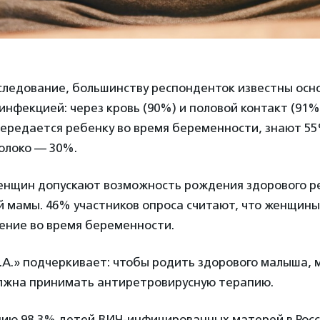
сследование, большинству респонденток известны осн
нфекцией: через кровь (90%) и половой контакт (91%)
ередается ребенку во время беременности, знают 5
олоко — 30%.
енщин допускают возможность рождения здорового ре
 мамы. 46% участников опроса считают, что женщин
ение во время беременности.
.А.» подчеркивает: чтобы родить здорового малыша,
лжна принимать антиретровирусную терапию.
нию 98,3% детей ВИЧ-инфицированных матерей в Рос