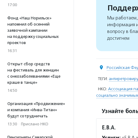
17:00
Поддерж
Мы работаем, 
Фонд «Наш Норильск»
напомнил об осенней
информация и
заявочной кампании
вопросу в бла
на поддержку социальных
достигнем
проектов
16:31
Открыт сбор средств
Российская Фе
на фестиваль для женщин
с онкозаболеваниями «Еще
ТЕГИ:
антиретровиру
краше в танце»
НКО:
Ассоциация па
14:50
социально значимым
Организация «Продвижение»
и компания «Инва-Титан»
Узнайте боль
будут сотрудничать
13:30
·
Прислано НКО
Е.В.А.
Услуги:
«Е.В.А.
Пенсионеры Самарской