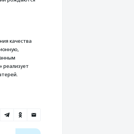
ения качества
ионную,
ванным
» реализует
атерей.