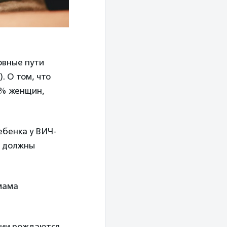
овные пути
. О том, что
5% женщин,
бенка у ВИЧ-
ы должны
 мама
сии рождаются