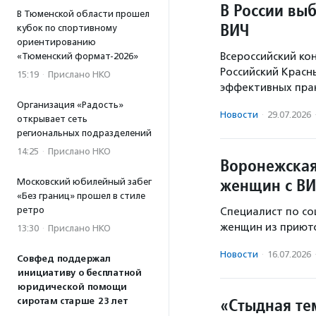
В России вы
В Тюменской области прошел
ВИЧ
кубок по спортивному
ориентированию
Всероссийский ко
«Тюменский формат-2026»
Российский Красн
15:19
·
Прислано НКО
эффективных прак
Организация «Радость»
Новости
·
29.07.2026
открывает сеть
региональных подразделений
14:25
·
Прислано НКО
Воронежская
женщин с ВИ
Московский юбилейный забег
«Без границ» прошел в стиле
ретро
Специалист по со
женщин из приюто
13:30
·
Прислано НКО
Новости
·
16.07.2026
Совфед поддержал
инициативу о бесплатной
юридической помощи
«Стыдная те
сиротам старше 23 лет