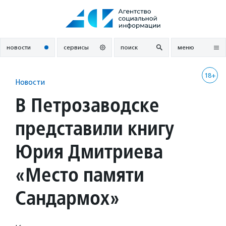
Перейти
к
содержанию
новости
сервисы
поиск
меню
18+
Новости
В Петрозаводске
представили книгу
Юрия Дмитриева
«Место памяти
Сандармох»