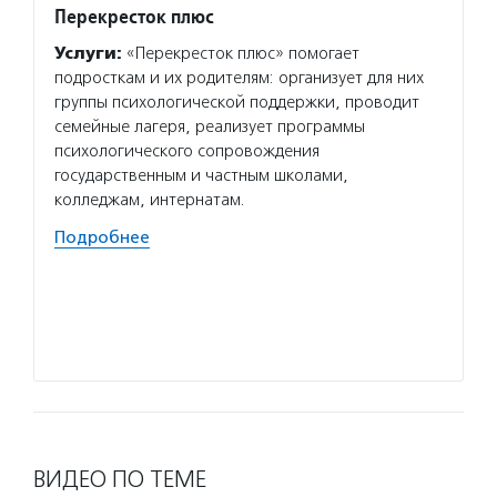
Перекресток плюс
Взрос
Услуги:
«Перекресток плюс» помогает
Услуг
подросткам и их родителям: организует для них
мы» ок
группы психологической поддержки, проводит
юридич
семейные лагеря, реализует программы
помога
психологического сопровождения
врачей
государственным и частным школами,
Подро
колледжам, интернатам.
Подробнее
ВИДЕО ПО ТЕМЕ