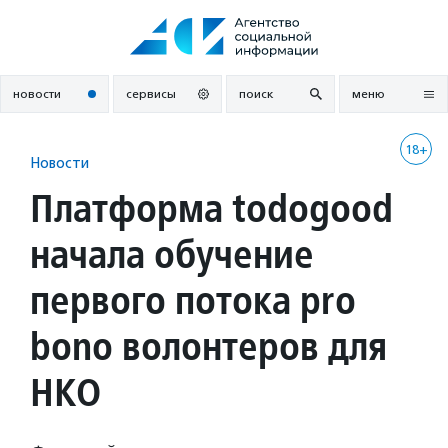
Перейти
к
содержанию
новости
сервисы
поиск
меню
18+
Новости
Платформа todogood
начала обучение
первого потока pro
bono волонтеров для
НКО