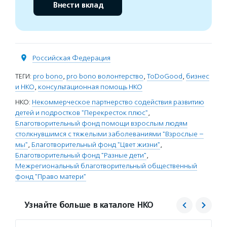
Внести вклад
Российская Федерация
ТЕГИ:
pro bono
,
pro bono волонтерство
,
ToDoGood
,
бизнес
и НКО
,
консультационная помощь НКО
НКО:
Некоммерческое партнерство содействия развитию
детей и подростков "Перекресток плюс"
,
Благотворительный фонд помощи взрослым людям
столкнувшимся с тяжелыми заболеваниями "Взрослые –
мы"
,
Благотворительный фонд "Цвет жизни"
,
Благотворительный фонд "Разные дети"
,
Межрегиональный благотворительный общественный
фонд "Право матери"
Узнайте больше в каталоге НКО