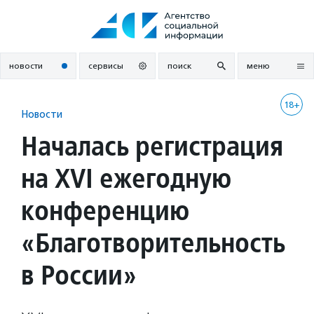
Перейти
к
содержанию
новости
сервисы
поиск
меню
18+
Новости
Началась регистрация
на XVI ежегодную
конференцию
«Благотворительность
в России»