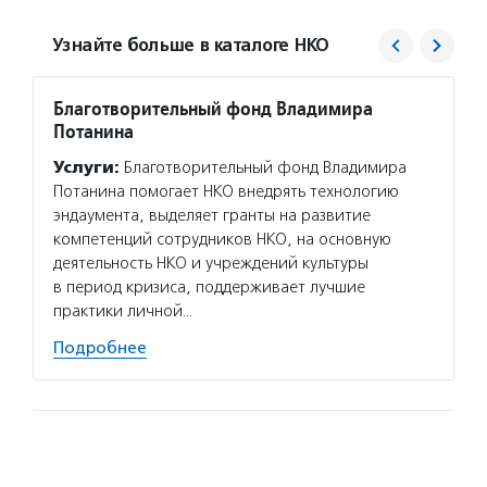
Узнайте больше в каталоге НКО
Благотворительный фонд Владимира
Агент
Потанина
Услуг
Услуги:
Благотворительный фонд Владимира
матери
Потанина помогает НКО внедрять технологию
сектор
эндаумента, выделяет гранты на развитие
новост
компетенций сотрудников НКО, на основную
расска
деятельность НКО и учреждений культуры
некомм
в период кризиса, поддерживает лучшие
Подро
практики личной…
Подробнее