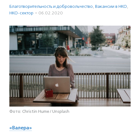
Благотвори­тель­ность и доброволь­чест­во
,
Вакансии в НКО
,
НКО-сектор
·
06.02.2020
Фото: Christin Hume / Unsplash
«Валера»