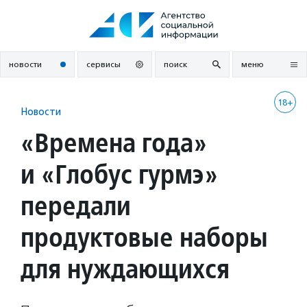
Перейти
к
содержанию
новости
сервисы
поиск
меню
18+
Новости
«Времена года»
и «Глобус гурмэ»
передали
продуктовые наборы
для нуждающихся