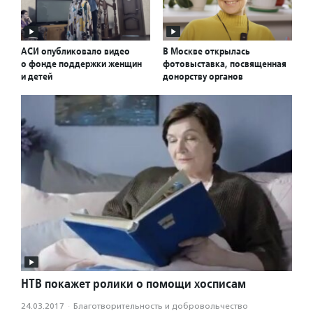
АСИ опубликовало видео
В Москве открылась
о фонде поддержки женщин
фотовыставка, посвященная
и детей
донорству органов
НТВ покажет ролики о помощи хосписам
24.03.2017
·
Благотвори­тель­ность и доброволь­чест­во