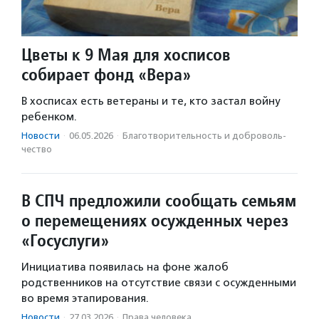
Цветы к 9 Мая для хосписов
собирает фонд «Вера»
В хосписах есть ветераны и те, кто застал войну
ребенком.
Новости
·
06.05.2026
·
Благотвори­тель­ность и доброволь­
чест­во
В СПЧ предложили сообщать семьям
о перемещениях осужденных через
«Госуслуги»
Инициатива появилась на фоне жалоб
родственников на отсутствие связи с осужденными
во время этапирования.
Новости
·
27.03.2026
·
Права человека