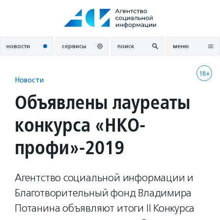
Перейти
к
содержанию
новости
сервисы
поиск
меню
18+
Новости
Объявлены лауреаты
конкурса «НКО-
профи»-2019
Агентство социальной информации и
Благотворительный фонд Владимира
Потанина объявляют итоги II Конкурса