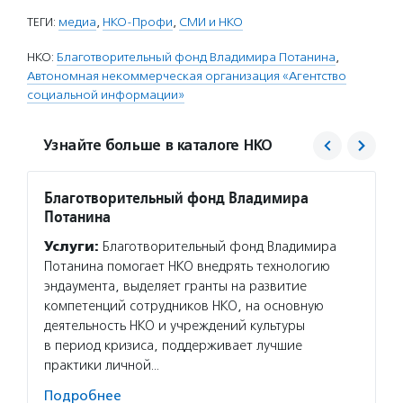
ТЕГИ:
медиа
,
НКО-Профи
,
СМИ и НКО
НКО:
Благотворительный фонд Владимира Потанина
,
Автономная некоммерческая организация «Агентство
социальной информации»
Узнайте больше в каталоге НКО
Благотворительный фонд Владимира
Агент
Потанина
Услуг
Услуги:
Благотворительный фонд Владимира
матери
Потанина помогает НКО внедрять технологию
сектор
эндаумента, выделяет гранты на развитие
новост
компетенций сотрудников НКО, на основную
расска
деятельность НКО и учреждений культуры
некомм
в период кризиса, поддерживает лучшие
Подро
практики личной…
Подробнее