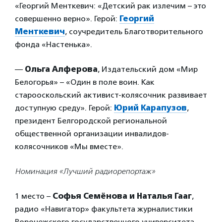
«Георгий Менткевич: «Детский рак излечим – это
совершенно верно». Герой:
Георгий
Менткевич
, соучредитель Благотворительного
фонда «Настенька».
—
Ольга Алферова
, Издательский дом «Мир
Белогорья» – «Один в поле воин. Как
старооскольский активист-колясочник развивает
доступную среду». Герой:
Юрий Карапузов
,
президент Белгородской региональной
общественной организации инвалидов-
колясочников «Мы вместе».
Номинация «Лучший радиорепортаж»
1 место –
Софья Семёнова и Наталья Гааг
,
радио «Навигатор» факультета журналистики
Воронежского государственного университета –