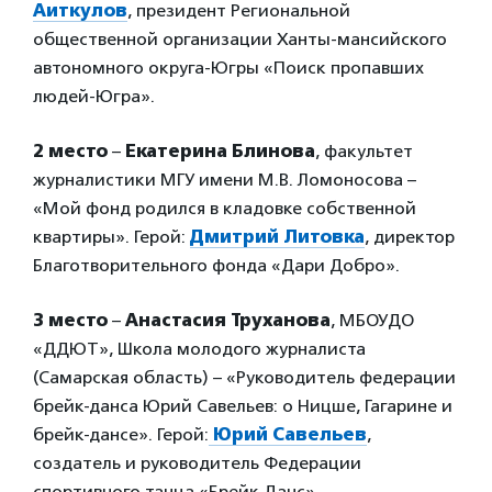
Аиткулов
, президент Региональной
общественной организации Ханты-мансийского
автономного округа-Югры «Поиск пропавших
людей-Югра».
2 место
–
Екатерина Блинова
, факультет
журналистики МГУ имени М.В. Ломоносова –
«Мой фонд родился в кладовке собственной
квартиры». Герой:
Дмитрий Литовка
, директор
Благотворительного фонда «Дари Добро».
3 место
–
Анастасия Труханова
, МБОУДО
«ДДЮТ», Школа молодого журналиста
(Самарская область) – «Руководитель федерации
брейк-данса Юрий Савельев: о Ницше, Гагарине и
брейк-дансе». Герой:
Юрий Савельев
,
создатель и руководитель Федерации
спортивного танца «Брейк Данс».