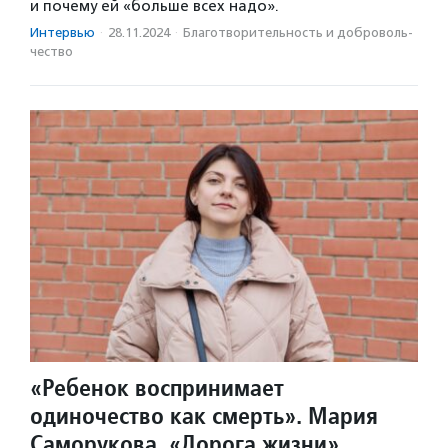
и почему ей «больше всех надо».
Интервью
·
28.11.2024
·
Благотвори­тель­ность и доброволь­
чест­во
«Ребенок воспринимает
одиночество как смерть». Мария
Саморукова, «Дорога жизни»