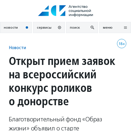
Перейти
к
содержанию
новости
сервисы
поиск
меню
18+
Новости
Открыт прием заявок
на всероссийский
конкурс роликов
о донорстве
Благотворительный фонд «Образ
жизни» объявил о старте