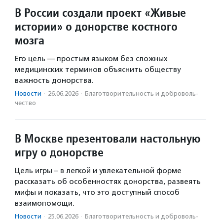
В России создали проект «Живые
истории» о донорстве костного
мозга
Его цель — простым языком без сложных
медицинских терминов объяснить обществу
важность донорства.
Новости
·
26.06.2026
·
Благотвори­тель­ность и доброволь­
чест­во
В Москве презентовали настольную
игру о донорстве
Цель игры – в легкой и увлекательной форме
рассказать об особенностях донорства, развеять
мифы и показать, что это доступный способ
взаимопомощи.
Новости
·
25.06.2026
·
Благотвори­тель­ность и доброволь­