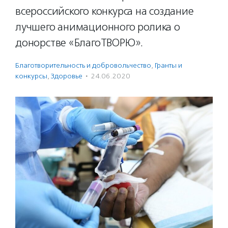
всероссийского конкурса на создание
лучшего анимационного ролика о
донорстве «БлагоТВОРЮ».
Благотвори­тель­ность и доброволь­чест­во
,
Гранты и
конкурсы
,
Здоровье
·
24.06.2020