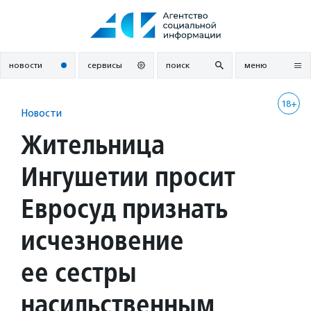
Перейти
к
содержанию
новости
сервисы
поиск
меню
18+
Новости
Жительница
Ингушетии просит
Евросуд признать
исчезновение
ее сестры
насильственным