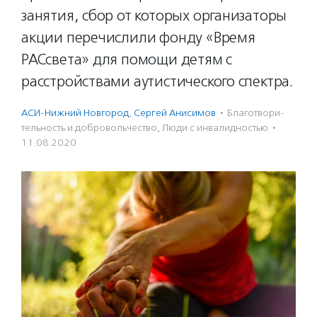
занятия, сбор от которых организаторы
акции перечислили фонду «Время
РАСсвета» для помощи детям с
расстройствами аутистического спектра.
АСИ-Нижний Новгород
,
Сергей Анисимов
·
Благотвори­
тель­ность и доброволь­чест­во
,
Люди с инвалидностью
·
11.08.2020