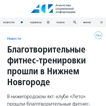
Перейти
к
содержанию
новости
сервисы
поиск
меню
18+
Новости
Благотворительные
фитнес-тренировки
прошли в Нижнем
Новгороде
В нижегородском яхт-клубе «Лето»
прошли благотворительные фитнес-