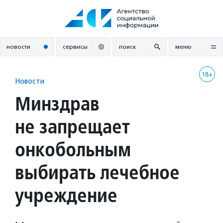
Перейти
к
содержанию
новости
сервисы
поиск
меню
18+
Новости
Минздрав
не запрещает
онкобольным
выбирать лечебное
учреждение