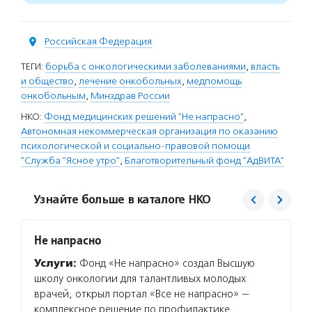
Российская Федерация
ТЕГИ:
борьба с онкологическими заболеваниями
,
власть
и общество
,
лечение онкобольных
,
медпомощь
онкобольным
,
Минздрав России
НКО:
Фонд медицинских решений "Не напрасно"
,
Автономная некоммерческая организация по оказанию
психологической и социально-правовой помощи
"Служба "Ясное утро"
,
Благотворительный фонд "АдВИТА"
Узнайте больше в каталоге НКО
Не напрасно
Служб
Услуги:
Фонд «Не напрасно» создал Высшую
Услуг
школу онкологии для талантливых молодых
Всерос
врачей, открыл портал «Все не напрасно» —
онкобо
комплексное решение по профилактике
консул