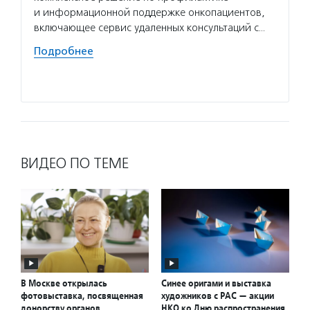
и информационной поддержке онкопациентов,
прогр
включающее сервис удаленных консультаций с…
профес
навыко
Подробнее
Подро
ВИДЕО ПО ТЕМЕ
В Москве открылась
Синее оригами и выставка
фотовыставка, посвященная
художников с РАС — акции
донорству органов
НКО ко Дню распространения