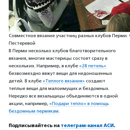
Совместное вязание участниц разных клубов Перми.
Пестеревой
В Перми несколько клубов благотворительного
вязания, многие мастерицы состоят сразу в
нескольких. Например, в клубе
«28 петель»
безвозмездно вяжут вещи для недоношенных
детей. В клубе
«Теплого вязания»
создают
теплые вещи для малоимущих и бездомных.
Нередко все вязальщицы объединяются в одной
акции, например,
«Подари тепло» в помощь
бездомным пермякам
.
Подписывайтесь на
телеграм-канал АСИ
.