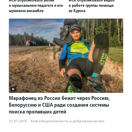
о музыкальном педагоге и его
о работе группы помощи
шумовом ансамбле
из Курска
Марафонец из России бежит через Россию,
Белоруссию и США ради создания системы
поиска пропавших детей
27.07.2016
·
Благотвори­тель­ность и доброволь­чест­во