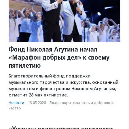
Фонд Николая Агутина начал
«Марафон добрых дел» к своему
пятилетию
Благотворительный фонд поддержки
музыкального творчества и искусства, основанный
музыкантом и филантропом Николаем Агутиным,
отметит 28 мая пятилетие.
Новости
·
13.05.2026
·
Благотвори­тель­ность и доброволь­
чест­во
«Уютка»: волонтерские посиделки