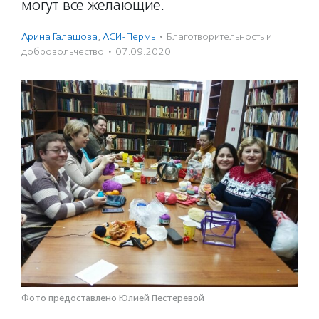
могут все желающие.
Арина Галашова
,
АСИ-Пермь
·
Благотвори­тель­ность и
доброволь­чест­во
·
07.09.2020
Фото предоставлено Юлией Пестеревой